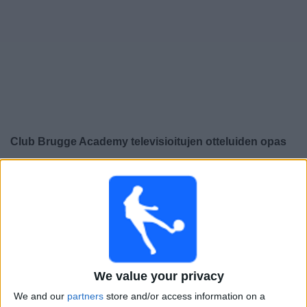
Widget
Club Brugge Academy
televisioitujen otteluiden opas
×
Club Brugge Academy:
Tällä hetkellä ei ole
televisioituja pelejä. Voit tarkistaa aiemmin televisioitujen
otteluiden historian.
Maanantai, 20.4.2026
19.45
UEFA Youth League
We value your privacy
Finaali
We and our
partners
store and/or access information on a