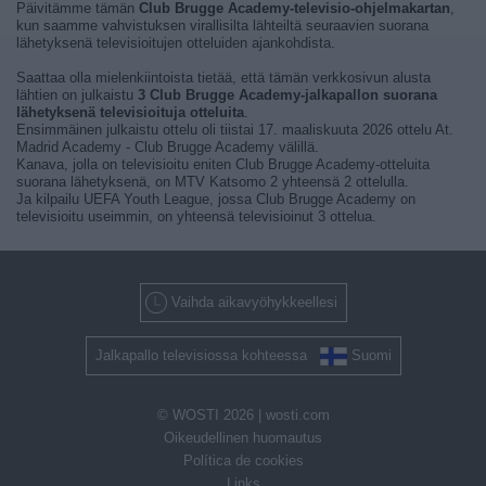
Päivitämme tämän
Club Brugge Academy-televisio-ohjelmakartan
,
kun saamme vahvistuksen virallisilta lähteiltä seuraavien suorana
lähetyksenä televisioitujen otteluiden ajankohdista.
Saattaa olla mielenkiintoista tietää, että tämän verkkosivun alusta
lähtien on julkaistu
3 Club Brugge Academy-jalkapallon suorana
lähetyksenä televisioituja otteluita
.
Ensimmäinen julkaistu ottelu oli tiistai 17. maaliskuuta 2026 ottelu At.
Madrid Academy - Club Brugge Academy välillä.
Kanava, jolla on televisioitu eniten Club Brugge Academy-otteluita
suorana lähetyksenä, on MTV Katsomo 2 yhteensä 2 ottelulla.
Ja kilpailu UEFA Youth League, jossa Club Brugge Academy on
televisioitu useimmin, on yhteensä televisioinut 3 ottelua.
Vaihda aikavyöhykkeellesi
Jalkapallo televisiossa kohteessa
Suomi
© WOSTI 2026 |
wosti.com
Oikeudellinen huomautus
Política de cookies
Links