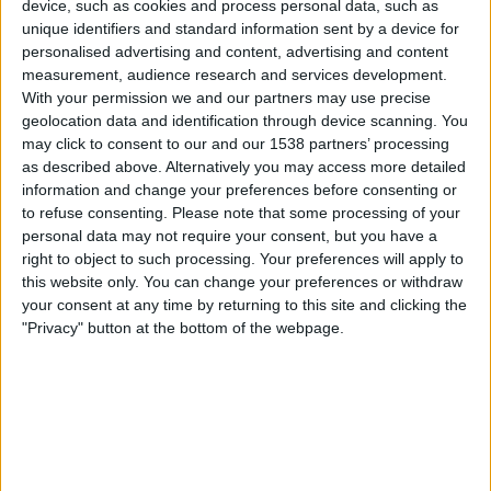
Club Brugge Academy
device, such as cookies and process personal data, such as
unique identifiers and standard information sent by a device for
Real Madrid Academy
personalised advertising and content, advertising and content
UEFA TV
measurement, audience research and services development.
With your permission we and our partners may use precise
Perjantai, 17.4.2026
geolocation data and identification through device scanning. You
may click to consent to our and our 1538 partners’ processing
15.00
UEFA Youth League
as described above. Alternatively you may access more detailed
Välierät
information and change your preferences before consenting or
to refuse consenting.
Please note that some processing of your
Benfica Academy
personal data may not require your consent, but you have a
Club Brugge Academy
right to object to such processing. Your preferences will apply to
MTV Max
MTV Katsomo 2
UEFA TV
this website only. You can change your preferences or withdraw
your consent at any time by returning to this site and clicking the
"Privacy" button at the bottom of the webpage.
Tiistai, 17.3.2026
15.00
UEFA Youth League
1/4-finaali
At. Madrid Academy
Club Brugge Academy
MTV Urheilu 2
MTV Katsomo 2