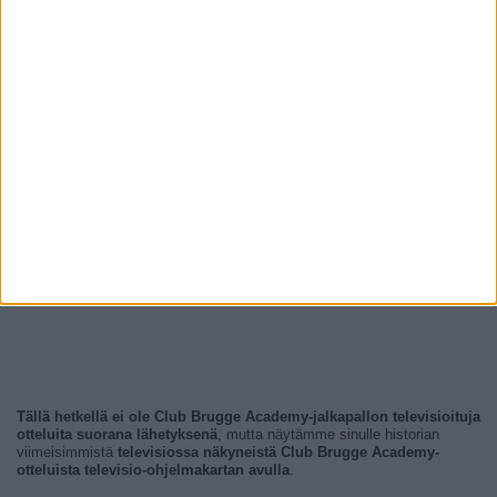
Tällä hetkellä ei ole Club Brugge Academy-jalkapallon televisioituja
otteluita suorana lähetyksenä
, mutta näytämme sinulle historian
viimeisimmistä
televisiossa näkyneistä Club Brugge Academy-
otteluista televisio-ohjelmakartan avulla
.