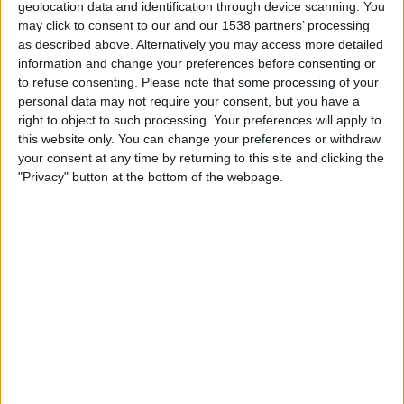
geolocation data and identification through device scanning. You
Hamburger SV
may click to consent to our and our 1538 partners’ processing
OneFootball PPV
as described above. Alternatively you may access more detailed
information and change your preferences before consenting or
to refuse consenting.
Please note that some processing of your
FK PIRMASENS JOUKKUEEN TILASTOTIEDOT
personal data may not require your consent, but you have a
TELEVISIOITUNA SUOMI
right to object to such processing. Your preferences will apply to
this website only. You can change your preferences or withdraw
Tähän päivään mennessä
8.8.2026
ja siitä lähtien kun tämä verkkosivusto
your consent at any time by returning to this site and clicking the
on kerännyt tilastotietoja siitä, milloin ja missä
Jalkapallo
joukkueen
FK
"Privacy" button at the bottom of the webpage.
Pirmasens
ottelut ovat televisioituneet
Suomi
, joka oli
16.8.2025
, voimme
antaa seuraavat tiedot:
1
TV-LÄHETYKSET
0 Ilmaiset pelit
0%
1 Maksulliset pelit
100%
RANKING KANAVIEN MUKAAN