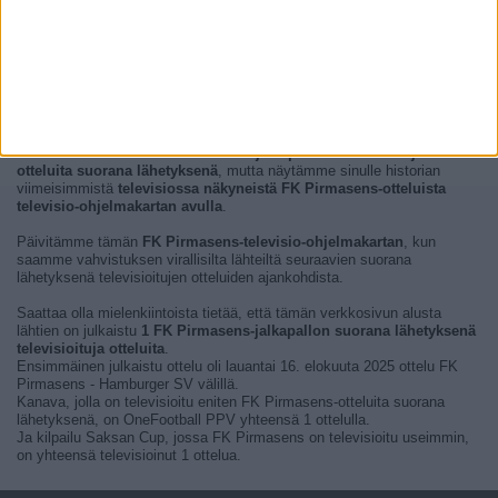
Tällä hetkellä ei ole FK Pirmasens-jalkapallon televisioituja
otteluita suorana lähetyksenä
, mutta näytämme sinulle historian
viimeisimmistä
televisiossa näkyneistä FK Pirmasens-otteluista
televisio-ohjelmakartan avulla
.
Päivitämme tämän
FK Pirmasens-televisio-ohjelmakartan
, kun
saamme vahvistuksen virallisilta lähteiltä seuraavien suorana
lähetyksenä televisioitujen otteluiden ajankohdista.
Saattaa olla mielenkiintoista tietää, että tämän verkkosivun alusta
lähtien on julkaistu
1 FK Pirmasens-jalkapallon suorana lähetyksenä
televisioituja otteluita
.
Ensimmäinen julkaistu ottelu oli lauantai 16. elokuuta 2025 ottelu FK
Pirmasens - Hamburger SV välillä.
Kanava, jolla on televisioitu eniten FK Pirmasens-otteluita suorana
lähetyksenä, on OneFootball PPV yhteensä 1 ottelulla.
Ja kilpailu Saksan Cup, jossa FK Pirmasens on televisioitu useimmin,
on yhteensä televisioinut 1 ottelua.