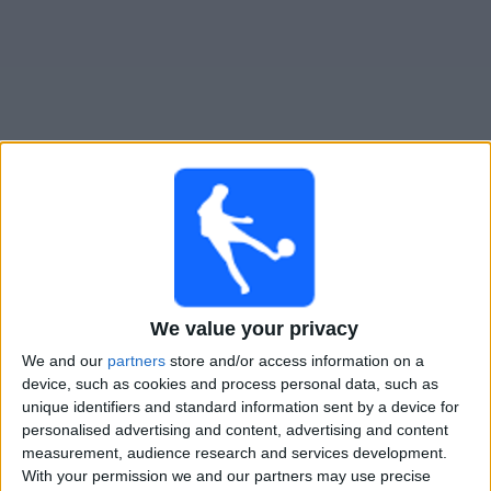
Widget
FK Pirmasens
televisioitujen otteluiden opas
×
FK Pirmasens:
Tällä hetkellä ei ole televisioituja pelejä.
Voit tarkistaa aiemmin televisioitujen otteluiden historian.
We value your privacy
We and our
partners
store and/or access information on a
Lauantai, 16.8.2025
device, such as cookies and process personal data, such as
14.00
Saksan Cup
unique identifiers and standard information sent by a device for
1. kierros
personalised advertising and content, advertising and content
measurement, audience research and services development.
FK Pirmasens
With your permission we and our partners may use precise