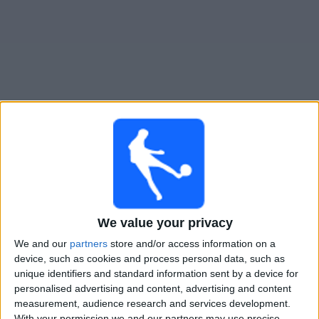
Widget
Hartlepool United
televisioitujen otteluiden opas
Ottelut kohteelta tanaan lauantai, 8.8.2026
17.00
National League
We value your privacy
Hartlepool United
We and our
partners
store and/or access information on a
Barrow
device, such as cookies and process personal data, such as
DAZN (Katso livenä)
unique identifiers and standard information sent by a device for
personalised advertising and content, advertising and content
measurement, audience research and services development.
Lauantai, 15.8.2026
With your permission we and our partners may use precise