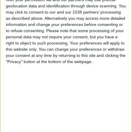
17.00
National League
geolocation data and identification through device scanning. You
may click to consent to our and our 1538 partners’ processing
Aldershot
as described above. Alternatively you may access more detailed
Hartlepool United
information and change your preferences before consenting or
to refuse consenting.
Please note that some processing of your
DAZN (Katso livenä)
personal data may not require your consent, but you have a
right to object to such processing. Your preferences will apply to
this website only. You can change your preferences or withdraw
HARTLEPOOL UNITED JOUKKUEEN TILASTOTIEDOT
your consent at any time by returning to this site and clicking the
TELEVISIOITUNA SUOMI
"Privacy" button at the bottom of the webpage.
Tähän päivään mennessä
8.8.2026
ja siitä lähtien kun tämä verkkosivusto
on kerännyt tilastotietoja siitä, milloin ja missä
Jalkapallo
joukkueen
Hartlepool United
ottelut ovat televisioituneet
Suomi
, joka oli
8.1.2023
,
voimme antaa seuraavat tiedot:
48
TV-LÄHETYKSET
0 Ilmaiset pelit
0%