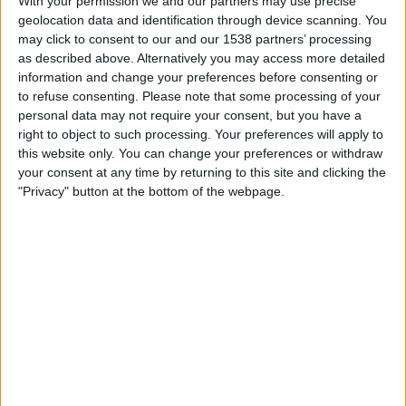
With your permission we and our partners may use precise
SUOMI
geolocation data and identification through device scanning. You
may click to consent to our and our 1538 partners’ processing
Tähän päivään mennessä
7.8.2026
ja siitä lähtien kun tämä verkkosivusto
as described above. Alternatively you may access more detailed
on kerännyt tilastotietoja siitä, milloin ja missä
Jalkapallo
joukkueen
information and change your preferences before consenting or
Indonesia
ottelut ovat televisioituneet
Suomi
, joka oli
10.11.2023
, voimme
to refuse consenting.
Please note that some processing of your
antaa seuraavat tiedot:
personal data may not require your consent, but you have a
right to object to such processing. Your preferences will apply to
48
this website only. You can change your preferences or withdraw
your consent at any time by returning to this site and clicking the
"Privacy" button at the bottom of the webpage.
TV-LÄHETYKSET
32 Ilmaiset pelit
66,67%
16 Maksulliset pelit
33,33%
VIIMEISIN ILMAINEN PELI
Uusi-Kaledonia - Indonesia
15.4.2026 FIFA Women's Series por DAZN Ilmainen, FIFA+, DAZN
RANKING KANAVIEN MUKAAN