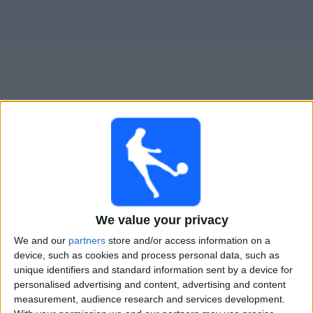
Widget
Indonesia
televisioitujen otteluiden opas
Ottelut kohteelta tanaan perjantai, 7.8.2026
16.00
ASEAN Cup
We value your privacy
Singapur
We and our
partners
store and/or access information on a
Indonesia
device, such as cookies and process personal data, such as
OneFootball PPV
unique identifiers and standard information sent by a device for
personalised advertising and content, advertising and content
measurement, audience research and services development.
INDONESIA JOUKKUEEN TILASTOTIEDOT TELEVISIOITUNA