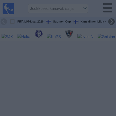
Jalkapallo
televisiossa
Televisioitujen
FIFA MM-kisat 2026
Suomen Cup
Kansallinen Liiga - Naiset
otteluiden opas
Tulevat
ottelut
Joukkueet
Sarjat
TV-
kanavat
Uutiset