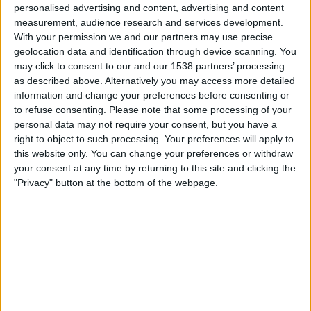
personalised advertising and content, advertising and content
VeikkausTV
measurement, audience research and services development.
With your permission we and our partners may use precise
Perjantai, 27.2.2026
geolocation data and identification through device scanning. You
may click to consent to our and our 1538 partners’ processing
13.30
ISL
as described above. Alternatively you may access more detailed
East Bengal
information and change your preferences before consenting or
to refuse consenting.
Please note that some processing of your
Jamshedpur
personal data may not require your consent, but you have a
VeikkausTV
right to object to such processing. Your preferences will apply to
this website only. You can change your preferences or withdraw
your consent at any time by returning to this site and clicking the
JAMSHEDPUR JOUKKUEEN TILASTOTIEDOT
"Privacy" button at the bottom of the webpage.
TELEVISIOITUNA SUOMI
Tähän päivään mennessä
6.8.2026
ja siitä lähtien kun tämä verkkosivusto
on kerännyt tilastotietoja siitä, milloin ja missä
Jalkapallo
joukkueen
Jamshedpur
ottelut ovat televisioituneet
Suomi
, joka oli
11.10.2022
,
voimme antaa seuraavat tiedot:
71