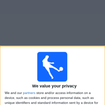
Widget
Jamshedpur
televisioitujen otteluiden opas
×
Jamshedpur:
Tällä hetkellä ei ole televisioituja pelejä.
Voit tarkistaa aiemmin televisioitujen otteluiden historian.
Torstai, 9.4.2026
We value your privacy
17.00
ISL
We and our
partners
store and/or access information on a
Jamshedpur
device, such as cookies and process personal data, such as
Mumbai City
unique identifiers and standard information sent by a device for