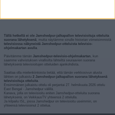
Tällä hetkellä ei ole Jamshedpur-jalkapallon televisioituja otteluita
suorana lähetyksenä
, mutta näytämme sinulle historian viimeisimmistä
televisiossa näkyneistä Jamshedpur-otteluista televisio-
ohjelmakartan avulla
.
Päivitämme tämän
Jamshedpur-televisio-ohjelmakartan
, kun
saamme vahvistuksen virallisilta lähteiltä seuraavien suorana
lähetyksenä televisioitujen otteluiden ajankohdista.
Saattaa olla mielenkiintoista tietää, että tämän verkkosivun alusta
lähtien on julkaistu
2 Jamshedpur-jalkapallon suorana lähetyksenä
televisioituja otteluita
.
Ensimmäinen julkaistu ottelu oli perjantai 27. helmikuuta 2026 ottelu
East Bengal - Jamshedpur välillä.
Kanava, jolla on televisioitu eniten Jamshedpur-otteluita suorana
lähetyksenä, on VeikkausTV yhteensä 2 ottelulla.
Ja kilpailu ISL, jossa Jamshedpur on televisioitu useimmin, on
yhteensä televisioinut 2 ottelua.