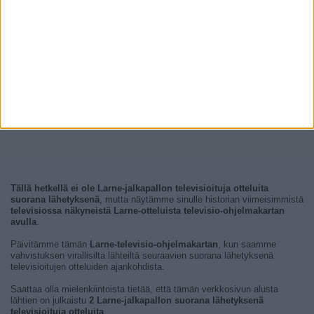
Tällä hetkellä ei ole Larne-jalkapallon televisioituja otteluita
suorana lähetyksenä
, mutta näytämme sinulle historian viimeisimmistä
televisiossa näkyneistä Larne-otteluista televisio-ohjelmakartan
avulla
.
Päivitämme tämän
Larne-televisio-ohjelmakartan
, kun saamme
vahvistuksen virallisilta lähteiltä seuraavien suorana lähetyksenä
televisioitujen otteluiden ajankohdista.
Saattaa olla mielenkiintoista tietää, että tämän verkkosivun alusta
lähtien on julkaistu
2 Larne-jalkapallon suorana lähetyksenä
televisioituja otteluita
.