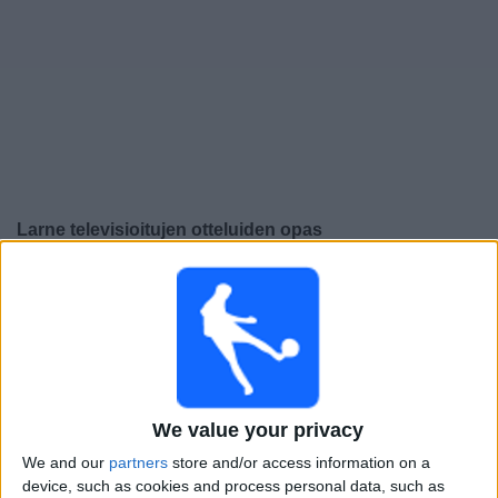
Widget
Larne
televisioitujen otteluiden opas
×
Larne:
Tällä hetkellä ei ole televisioituja pelejä. Voit
tarkistaa aiemmin televisioitujen otteluiden historian.
Lauantai, 28.2.2026
17.00
NIFL Premiership
We value your privacy
We and our
partners
store and/or access information on a
device, such as cookies and process personal data, such as
Ballymena