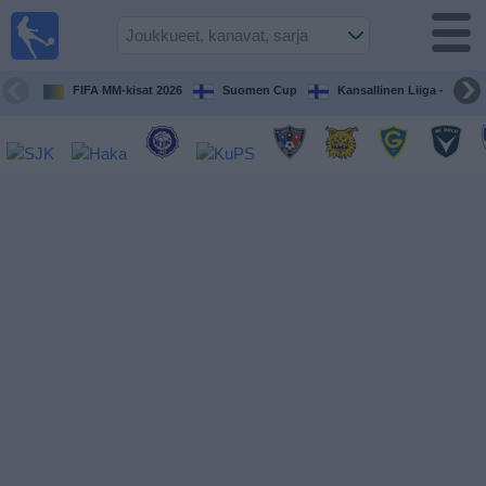
Jalkapallo
televisiossa
Televisioitujen
FIFA MM-kisat 2026
Suomen Cup
Kansallinen Liiga - Naiset
otteluiden opas
Tulevat
ottelut
Joukkueet
Sarjat
TV-
kanavat
Uutiset