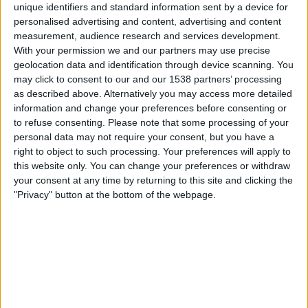
unique identifiers and standard information sent by a device for
Larne
personalised advertising and content, advertising and content
OneFootball
measurement, audience research and services development.
With your permission we and our partners may use precise
Perjantai, 20.2.2026
geolocation data and identification through device scanning. You
may click to consent to our and our 1538 partners’ processing
21.45
NIFL Premiership
as described above. Alternatively you may access more detailed
information and change your preferences before consenting or
to refuse consenting.
Please note that some processing of your
Larne
personal data may not require your consent, but you have a
right to object to such processing. Your preferences will apply to
C. Rangers
this website only. You can change your preferences or withdraw
OneFootball
your consent at any time by returning to this site and clicking the
"Privacy" button at the bottom of the webpage.
LARNE JOUKKUEEN TILASTOTIEDOT TELEVISIOITUNA
SUOMI
Tähän päivään mennessä
7.8.2026
ja siitä lähtien kun tämä verkkosivusto
on kerännyt tilastotietoja siitä, milloin ja missä
Jalkapallo
joukkueen
Larne
ottelut ovat televisioituneet
Suomi
, joka oli
19.4.2022
, voimme antaa
seuraavat tiedot: