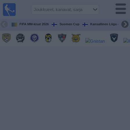
Jalkapallo
televisiossa
Televisioitujen
FIFA MM-kisat 2026
Suomen Cup
Kansallinen Liiga - Naiset
otteluiden opas
Tulevat
ottelut
Joukkueet
Sarjat
TV-
kanavat
Uutiset