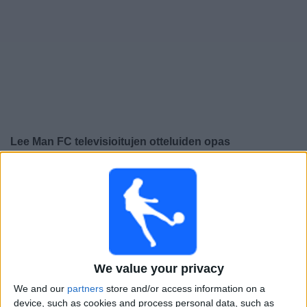
Widget
Lee Man FC
televisioitujen otteluiden opas
×
Lee Man FC:
Tällä hetkellä ei ole televisioituja pelejä.
Voit tarkistaa aiemmin televisioitujen otteluiden historian.
Keskiviikko, 6.11.2024
14.00
AFC Cup
We value your privacy
Lohkovaihe
We and our
partners
store and/or access information on a
True Bangkok United
device, such as cookies and process personal data, such as