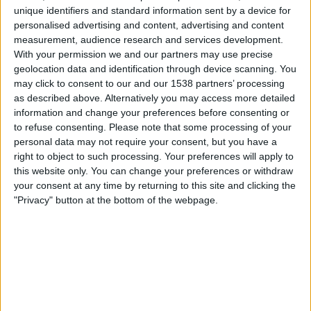
Lee Man FC
unique identifiers and standard information sent by a device for
OneFootball
personalised advertising and content, advertising and content
measurement, audience research and services development.
With your permission we and our partners may use precise
Torstai, 24.10.2024
geolocation data and identification through device scanning. You
13.00
AFC Cup
may click to consent to our and our 1538 partners’ processing
Lohkovaihe
as described above. Alternatively you may access more detailed
information and change your preferences before consenting or
Lee Man FC
to refuse consenting.
Please note that some processing of your
personal data may not require your consent, but you have a
True Bangkok United
right to object to such processing. Your preferences will apply to
OneFootball
this website only. You can change your preferences or withdraw
your consent at any time by returning to this site and clicking the
Keskiviikko, 2.10.2024
"Privacy" button at the bottom of the webpage.
15.00
AFC Cup
Lohkovaihe
Tampine Rovers
Lee Man FC
OneFootball