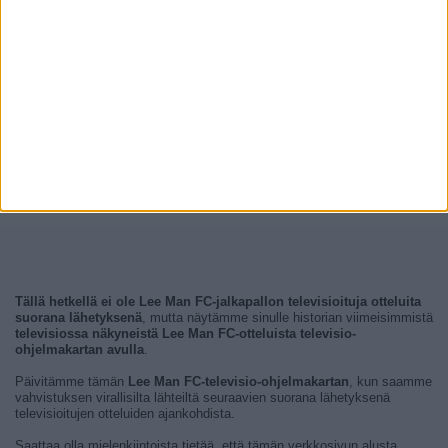
Tällä hetkellä ei ole Lee Man FC-jalkapallon televisioituja otteluita
suorana lähetyksenä
, mutta näytämme sinulle historian viimeisimmistä
televisiossa näkyneistä Lee Man FC-otteluista televisio-
ohjelmakartan avulla
.
Päivitämme tämän
Lee Man FC-televisio-ohjelmakartan
, kun saamme
vahvistuksen virallisilta lähteiltä seuraavien suorana lähetyksenä
televisioitujen otteluiden ajankohdista.
Saattaa olla mielenkiintoista tietää, että tämän verkkosivun alusta