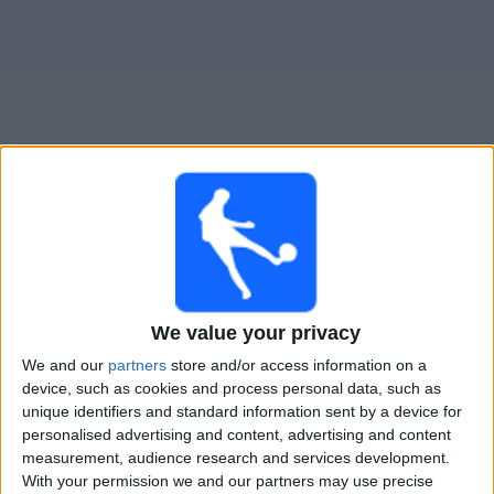
Widget
Mansfield
televisioitujen otteluiden opas
Sunnuntai, 9.8.2026
18.00
Valioliiga Cup
We value your privacy
Mansfield
We and our
partners
store and/or access information on a
Sheffield Utd
device, such as cookies and process personal data, such as
unique identifiers and standard information sent by a device for
V Sport2 Suomi
Viaplay.fi
V Sport Premium
personalised advertising and content, advertising and content
measurement, audience research and services development.
With your permission we and our partners may use precise
MANSFIELD JOUKKUEEN TILASTOTIEDOT