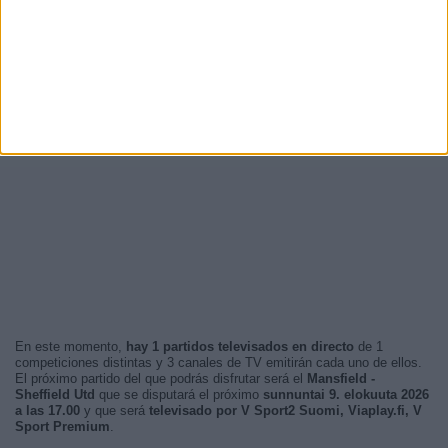
En este momento,
hay 1 partidos televisados en directo
de 1
competiciones distintas y 3 canales de TV emitirán cada uno de ellos.
El próximo partido del que podrás disfrutar será el
Mansfield -
Sheffield Utd
que se disputará el próximo
sunnuntai 9. elokuuta 2026
a las 17.00
y que será
televisado por V Sport2 Suomi, Viaplay.fi, V
Sport Premium
.