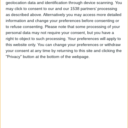
geolocation data and identification through device scanning. You
TELEVISIOITUNA SUOMI
may click to consent to our and our 1538 partners’ processing
as described above. Alternatively you may access more detailed
Tähän päivään mennessä
6.8.2026
ja siitä lähtien kun tämä verkkosivusto
information and change your preferences before consenting or
on kerännyt tilastotietoja siitä, milloin ja missä
Jalkapallo
joukkueen
to refuse consenting.
Please note that some processing of your
Mansfield
ottelut ovat televisioituneet
Suomi
, joka oli
14.5.2022
, voimme
personal data may not require your consent, but you have a
antaa seuraavat tiedot:
right to object to such processing. Your preferences will apply to
13
this website only. You can change your preferences or withdraw
your consent at any time by returning to this site and clicking the
"Privacy" button at the bottom of the webpage.
TV-LÄHETYKSET
0 Ilmaiset pelit
0%
13 Maksulliset pelit
100%
RANKING KANAVIEN MUKAAN
Viaplay.fi
8 (61,54%)
V Sport2 Suomi
5 (38,46%)
Elisa Viihde
5 (38,46%)
VeikkausTV
2 (15,38%)