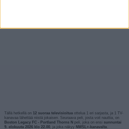
Tällä hetkellä on
12 suoraa televisioitua
ottelua 1 eri sarjasta, ja 1 TV-
kanavaa lähettää niistä jokaisen. Seuraava peli, josta voit nauttia, on
Boston Legacy FC - Portland Thorns N
peli, joka on ensi
sunnuntai
9. elokuuta 2026 klo 22.00
, ja joka näkyy
NWSL+-kanavalta
.