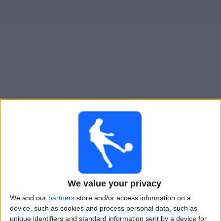
Widget
Portland Thorns N
televisioitujen otteluiden opas
Sunnuntai, 9.8.2026
23.00
NWSL - Naiset
Boston Legacy FC
Portland Thorns N
We value your privacy
NWSL+
We and our
partners
store and/or access information on a
device, such as cookies and process personal data, such as
Sunnuntai, 16.8.2026
unique identifiers and standard information sent by a device for