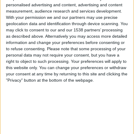
03.45
NWSL - Naiset
personalised advertising and content, advertising and content
measurement, audience research and services development.
Portland Thorns N
With your permission we and our partners may use precise
Orlando Pride N
geolocation data and identification through device scanning. You
may click to consent to our and our 1538 partners’ processing
NWSL+
as described above. Alternatively you may access more detailed
information and change your preferences before consenting or
Sunnuntai, 23.8.2026
to refuse consenting.
Please note that some processing of your
personal data may not require your consent, but you have a
03.45
NWSL - Naiset
right to object to such processing. Your preferences will apply to
this website only. You can change your preferences or withdraw
Portland Thorns N
your consent at any time by returning to this site and clicking the
Denver Summit FC
"Privacy" button at the bottom of the webpage.
NWSL+
Enemmän päiviä
PORTLAND THORNS N JOUKKUEEN TILASTOTIEDOT
TELEVISIOITUNA SUOMI