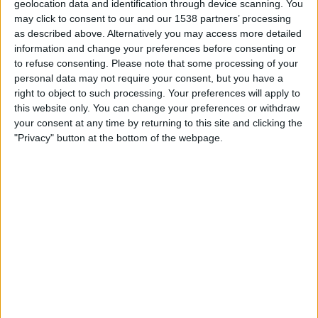
geolocation data and identification through device scanning. You
Teruel
may click to consent to our and our 1538 partners’ processing
VeikkausTV
as described above. Alternatively you may access more detailed
information and change your preferences before consenting or
to refuse consenting.
Please note that some processing of your
TERUEL JOUKKUEEN TILASTOTIEDOT TELEVISIOITUNA
personal data may not require your consent, but you have a
SUOMI
right to object to such processing. Your preferences will apply to
this website only. You can change your preferences or withdraw
Tähän päivään mennessä
6.8.2026
ja siitä lähtien kun tämä verkkosivusto
your consent at any time by returning to this site and clicking the
on kerännyt tilastotietoja siitä, milloin ja missä
Jalkapallo
joukkueen
"Privacy" button at the bottom of the webpage.
Teruel
ottelut ovat televisioituneet
Suomi
, joka oli
29.10.2025
, voimme
antaa seuraavat tiedot:
1
TV-LÄHETYKSET
0 Ilmaiset pelit
0%
1 Maksulliset pelit
100%
RANKING KANAVIEN MUKAAN