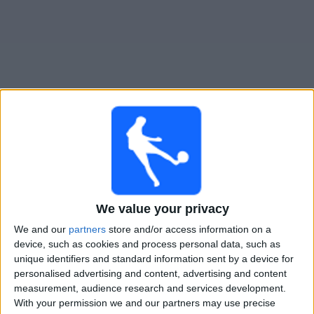
Widget
Teruel
televisioitujen otteluiden opas
×
Teruel:
Tällä hetkellä ei ole televisioituja pelejä. Voit
tarkistaa aiemmin televisioitujen otteluiden historian.
We value your privacy
We and our
partners
store and/or access information on a
Keskiviikko, 29.10.2025
device, such as cookies and process personal data, such as
unique identifiers and standard information sent by a device for
21.00
Copa del Rey
personalised advertising and content, advertising and content
1. kierros
measurement, audience research and services development.
Sant Andreu
With your permission we and our partners may use precise