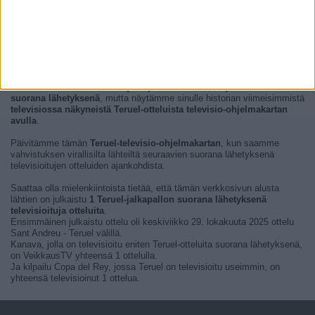
Tällä hetkellä ei ole Teruel-jalkapallon televisioituja otteluita
suorana lähetyksenä
, mutta näytämme sinulle historian viimeisimmistä
televisiossa näkyneistä Teruel-otteluista televisio-ohjelmakartan
avulla
.
Päivitämme tämän
Teruel-televisio-ohjelmakartan
, kun saamme
vahvistuksen virallisilta lähteiltä seuraavien suorana lähetyksenä
televisioitujen otteluiden ajankohdista.
Saattaa olla mielenkiintoista tietää, että tämän verkkosivun alusta
lähtien on julkaistu
1 Teruel-jalkapallon suorana lähetyksenä
televisioituja otteluita
.
Ensimmäinen julkaistu ottelu oli keskiviikko 29. lokakuuta 2025 ottelu
Sant Andreu - Teruel välillä.
Kanava, jolla on televisioitu eniten Teruel-otteluita suorana lähetyksenä,
on VeikkausTV yhteensä 1 ottelulla.
Ja kilpailu Copa del Rey, jossa Teruel on televisioitu useimmin, on
yhteensä televisioinut 1 ottelua.