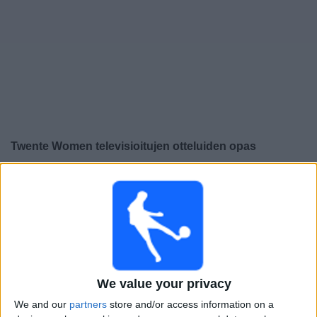
Widget
Twente Women
televisioitujen otteluiden opas
×
Twente Women:
Tällä hetkellä ei ole televisioituja
pelejä. Voit tarkistaa aiemmin televisioitujen otteluiden
historian.
Keskiviikko, 17.12.2025
22.00
Mestarien liiga Naiset
We value your privacy
Liigavaihe
We and our
partners
store and/or access information on a