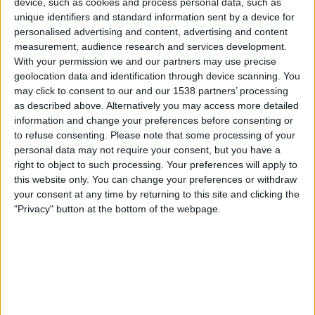
device, such as cookies and process personal data, such as
Twente Women
unique identifiers and standard information sent by a device for
Real Madrid Naiset
personalised advertising and content, advertising and content
Disney+
measurement, audience research and services development.
With your permission we and our partners may use precise
Tiistai, 9.12.2025
geolocation data and identification through device scanning. You
may click to consent to our and our 1538 partners’ processing
22.00
Mestarien liiga Naiset
as described above. Alternatively you may access more detailed
Liigavaihe
information and change your preferences before consenting or
to refuse consenting.
Please note that some processing of your
Arsenal Naiset
personal data may not require your consent, but you have a
Twente Women
right to object to such processing. Your preferences will apply to
Disney+
this website only. You can change your preferences or withdraw
your consent at any time by returning to this site and clicking the
"Privacy" button at the bottom of the webpage.
Torstai, 20.11.2025
19.45
Mestarien liiga Naiset
Liigavaihe
Twente Women
Atletico Madrid N
Disney+