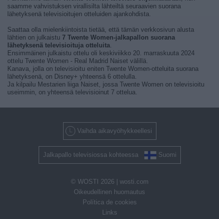
saamme vahvistuksen virallisilta lähteiltä seuraavien suorana
lähetyksenä televisioitujen otteluiden ajankohdista.
Saattaa olla mielenkiintoista tietää, että tämän verkkosivun alusta
lähtien on julkaistu
7 Twente Women-jalkapallon suorana
lähetyksenä televisioituja otteluita
.
Ensimmäinen julkaistu ottelu oli keskiviikko 20. marraskuuta 2024
ottelu Twente Women - Real Madrid Naiset välillä.
Kanava, jolla on televisioitu eniten Twente Women-otteluita suorana
lähetyksenä, on Disney+ yhteensä 6 ottelulla.
Ja kilpailu Mestarien liiga Naiset, jossa Twente Women on televisioitu
useimmin, on yhteensä televisioinut 7 ottelua.
Vaihda aikavyöhykkeellesi
Jalkapallo televisiossa kohteessa
Suomi
© WOSTI 2026 |
wosti.com
Oikeudellinen huomautus
Política de cookies
Links