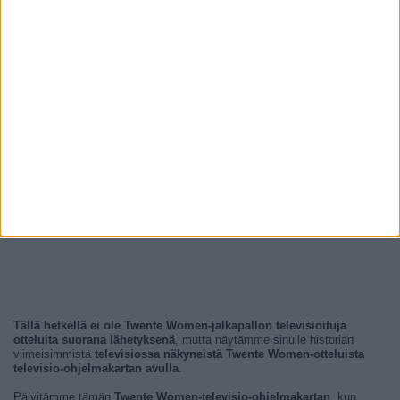
Tällä hetkellä ei ole Twente Women-jalkapallon televisioituja
otteluita suorana lähetyksenä
, mutta näytämme sinulle historian
viimeisimmistä
televisiossa näkyneistä Twente Women-otteluista
televisio-ohjelmakartan avulla
.
Päivitämme tämän
Twente Women-televisio-ohjelmakartan
, kun