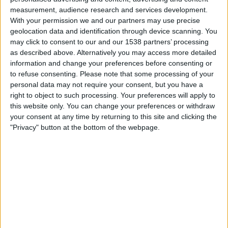
22.15
Úrvalsdeild Karla
measurement, audience research and services development.
With your permission we and our partners may use precise
Valur
geolocation data and identification through device scanning. You
Akureyri
may click to consent to our and our 1538 partners’ processing
as described above. Alternatively you may access more detailed
OneFootball PPV
information and change your preferences before consenting or
to refuse consenting.
Please note that some processing of your
Sunnuntai, 23.8.2026
personal data may not require your consent, but you have a
right to object to such processing. Your preferences will apply to
22.15
Úrvalsdeild Karla
this website only. You can change your preferences or withdraw
your consent at any time by returning to this site and clicking the
Vikingur Reykjavik
"Privacy" button at the bottom of the webpage.
Valur
OneFootball PPV
Enemmän päiviä
VALUR JOUKKUEEN TILASTOTIEDOT TELEVISIOITUNA
SUOMI