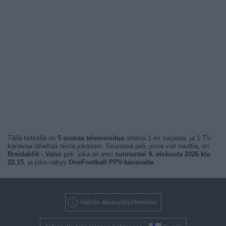
Tällä hetkellä on
5 suoraa televisioitua
ottelua 1 eri sarjasta, ja 1 TV-
kanavaa lähettää niistä jokaisen. Seuraava peli, josta voit nauttia, on
Breidablik - Valur
peli, joka on ensi
sunnuntai 9. elokuuta 2026 klo
22.15
, ja joka näkyy
OneFootball PPV-kanavalta
.
Vaihda aikavyöhykkeellesi