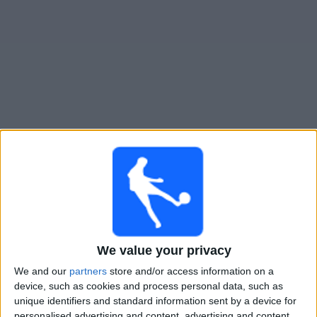
Widget
Valur
televisioitujen otteluiden opas
Huomenna sunnuntai, 9.8.2026
23.15
Úrvalsdeild Karla
Breidablik
Valur
We value your privacy
OneFootball PPV
We and our
partners
store and/or access information on a
device, such as cookies and process personal data, such as
unique identifiers and standard information sent by a device for
Sunnuntai, 16.8.2026
personalised advertising and content, advertising and content