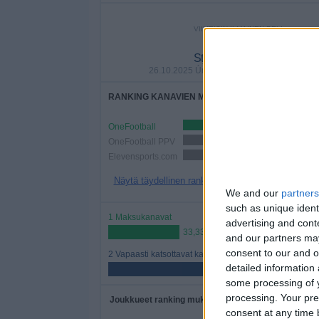
VIIMEISIN ILMAINEN PELI
Stjarnan - Breidablik
26.10.2025 Úrvalsdeild Karla por OneFootba
RANKING KANAVIEN MUKAAN
OneFootball
428 (64,7
OneFootball PPV
231 (34,95%)
Elevensports.com
102 (15,43%)
Näytä täydellinen ranking
We and our
partners
such as unique ident
1 Maksukanavat
advertising and con
33,33%
and our partners may
consent to our and o
2 Vapaasti katsottavat kanavat
detailed information
66,67%
some processing of y
processing. Your pre
Joukkueet ranking mukaan otteluiden määrään
consent at any time b