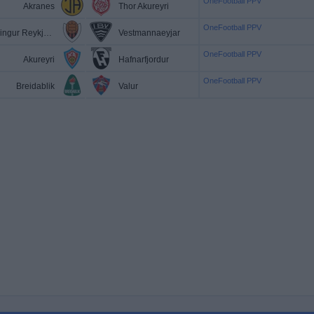
OneFootball PPV
Akranes
Thor Akureyri
OneFootball PPV
Vikingur Reykjavik
Vestmannaeyjar
OneFootball PPV
Akureyri
Hafnarfjordur
OneFootball PPV
Breidablik
Valur