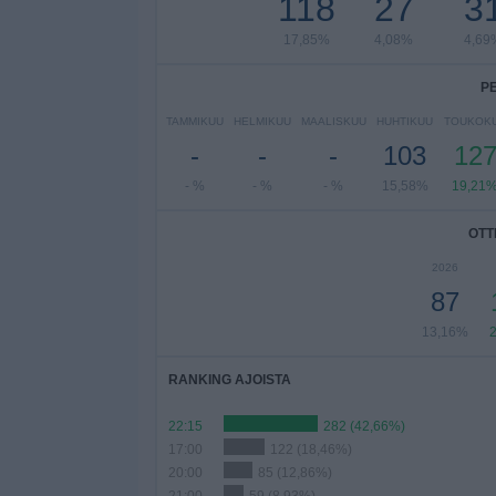
118
27
3
17,85%
4,08%
4,69
P
TAMMIKUU
HELMIKUU
MAALISKUU
HUHTIKUU
TOUKOK
-
-
-
103
12
- %
- %
- %
15,58%
19,21
OTT
2026
87
13,16%
RANKING AJOISTA
22:15
282 (42,66%)
17:00
122 (18,46%)
20:00
85 (12,86%)