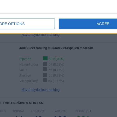
Hafnarfjordur
92 (13,92%)
Akureyri
91 (13,77%)
Vikingur Reykjavik
90 (13,62%)
Breidablik
90 (13,62%)
ORE OPTIONS
AGREE
Valur
90 (13,62%)
Näytä täydellinen ranking
Joukkueet ranking mukaan vieraspelien määrään
Stjarnan
60 (9,08%)
Hafnarfjordur
57 (8,62%)
Valur
56 (8,47%)
Akureyri
55 (8,32%)
Vikingur Reykjavik
54 (8,17%)
Näytä täydellinen ranking
LIT VIIKONPÄIVIEN MUKAAN
IKKO
TORSTAI
PERJANTAI
LAUANTAI
SUKUPUOLI