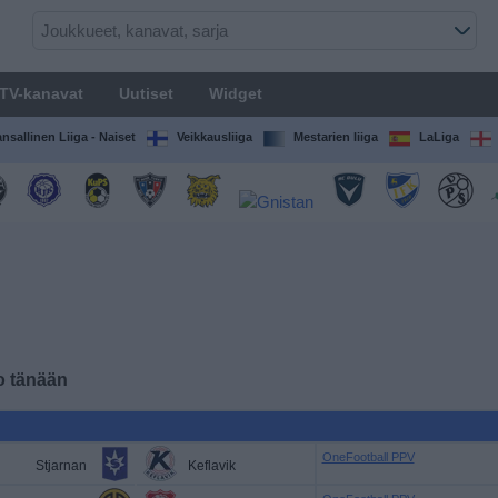
TV-kanavat
Uutiset
Widget
nsallinen Liiga - Naiset
Veikkausliiga
Mestarien liiga
LaLiga
lo tänään
OneFootball PPV
Stjarnan
Keflavik