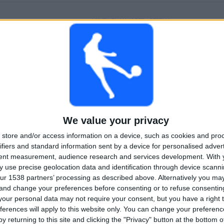
VIIMEINEN MAKSETTU OTTELU
Valur - Stjarnan
ll
4.8.2026 Úrvalsdeild Karla por OneFootball PPV
KESKIARVO
PÄIVÄT
YHTEENSÄ
5%)
1,2
282
3
KANAVAT PER
ILMAISETTOMIA
TV-KANAVAT
We value your privacy
OTTELU
PELIÄ
store and/or access information on a device, such as cookies and pro
ifiers and standard information sent by a device for personalised adver
tent measurement, audience research and services development.
With 
YHTEENSÄ
YHTEENSÄ
 use precise geolocation data and identification through device scanni
17
3
ur 1538 partners’ processing as described above. Alternatively you m
Total equipos
CANALES
 and change your preferences before consenting or to refuse consentin
our personal data may not require your consent, but you have a right t
ferences will apply to this website only. You can change your preferen
Joukkueet ranking mukaan avoimissa otteluissa
y returning to this site and clicking the "Privacy" button at the bottom