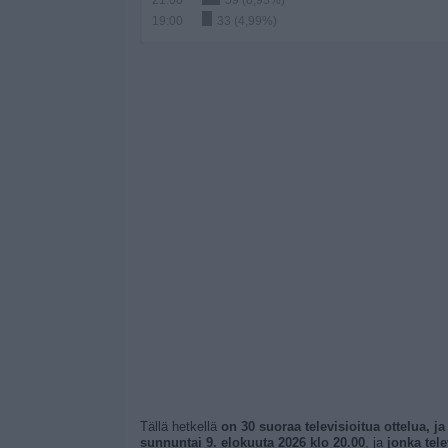
21:00
59 (8,93%)
19:00
33 (4,99%)
Tällä hetkellä
on 30 suoraa televisioitua ottelua, ja
sunnuntai 9. elokuuta 2026 klo 20.00
, ja
jonka tel