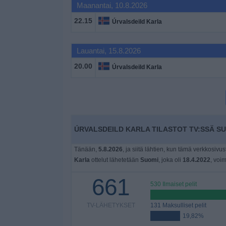
Maanantai, 10.8.2026
22.15
Úrvalsdeild Karla
Lauantai, 15.8.2026
20.00
Úrvalsdeild Karla
ÚRVALSDEILD KARLA TILASTOT TV:SSÄ S
Tänään,
5.8.2026
, ja siitä lähtien, kun tämä verkkosivust
Karla
ottelut lähetetään
Suomi
, joka oli
18.4.2022
, voi
661
530 Ilmaiset pelit
TV-LÄHETYKSET
131 Maksulliset pelit
19,82%