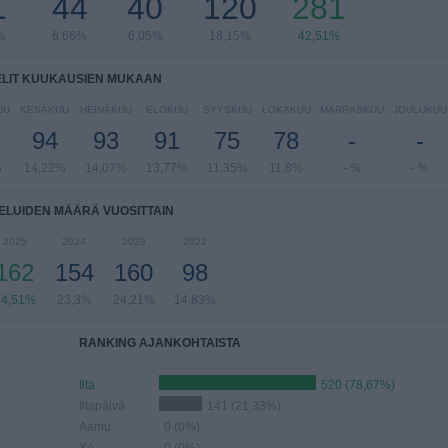
1
44
40
120
281
%
6,66%
6,05%
18,15%
42,51%
ELIT KUUKAUSIEN MUKAAN
UU
KESÄKUU
HEINÄKUU
ELOKUU
SYYSKUU
LOKAKUU
MARRASKUU
JOULUKUU
7
94
93
91
75
78
-
-
%
14,22%
14,07%
13,77%
11,35%
11,8%
- %
- %
ELUIDEN MÄÄRÄ VUOSITTAIN
2025
2024
2023
2022
162
154
160
98
24,51%
23,3%
24,21%
14,83%
RANKING AJANKOHTAISTA
Ilta
520 (78,67%)
Iltapäivä
141 (21,33%)
Aamu
0 (0%)