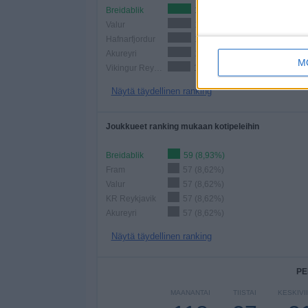
Breidablik
113 (17,1%)
Valur
113 (17,1%)
Hafnarfjordur
113 (17,1%)
Akureyri
112 (16,94%)
M
Vikingur Reykjavik
110 (16,64%)
Näytä täydellinen ranking
Joukkueet ranking mukaan kotipeleihin
Breidablik
59 (8,93%)
Fram
57 (8,62%)
Valur
57 (8,62%)
KR Reykjavik
57 (8,62%)
Akureyri
57 (8,62%)
Näytä täydellinen ranking
PE
MAANANTAI
TIISTAI
KESKIVI