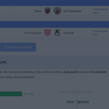
OneFootball
Fram
KR Reykjavik
PPV
OneFootball
Thor Akureyri
Keflavik
PPV
Enemmän päiviä
UOMI
o alkoi kerätä tilastotietoja siitä, milloin ja missä
Jalkapallo
kilpailun
Úrvalsdeild
mme antaa seuraavat tiedot:
ENITEN TOISTETTU OTTELU
80,18%
Valur - Stjarnan
9