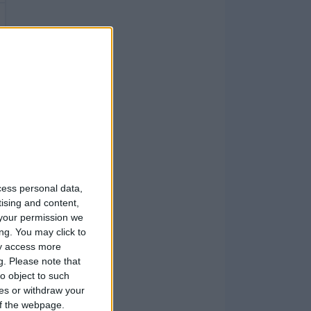
cess personal data,
tising and content,
your permission we
ng. You may click to
ay access more
g.
Please note that
o object to such
ces or withdraw your
 of the webpage.