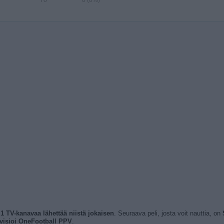
Yö
0 (0%)
 1 TV-kanavaa lähettää niistä jokaisen
. Seuraava peli, josta voit nauttia, on
evisioi OneFootball PPV
.