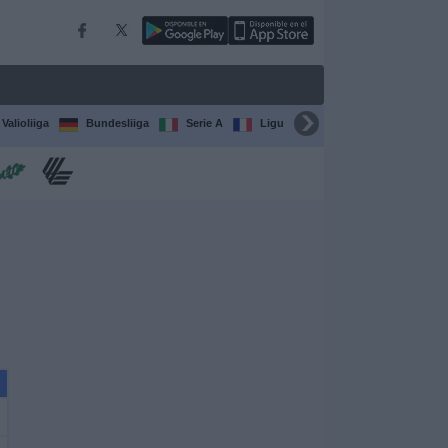
Valioliiga
Bundesliiga
Serie A
Ligue 1
Sarjat