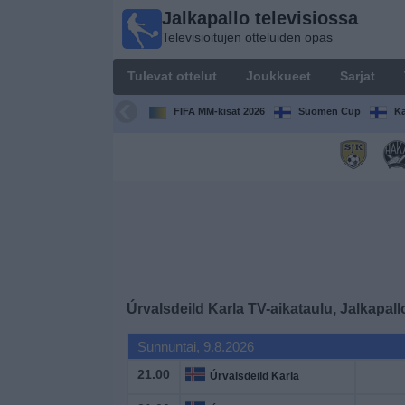
Jalkapallo televisiossa
Jalkapallo
Televisioitujen otteluiden opas
televisiossa
Televisioitujen
Tulevat ottelut
Joukkueet
Sarjat
otteluiden opas
FIFA MM-kisat 2026
Suomen Cup
Ka
Tulevat
ottelut
Joukkueet
Sarjat
TV-
Úrvalsdeild Karla TV-aikataulu, Jalkapal
kanavat
Sunnuntai, 9.8.2026
Uutiset
21.00
Úrvalsdeild Karla