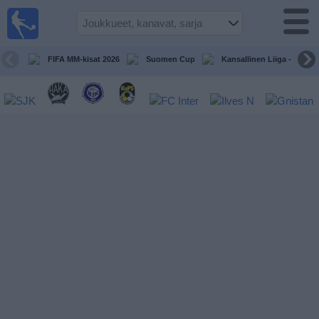
Jalkapallo
televisiossa
Televisioitujen
FIFA MM-kisat 2026
Suomen Cup
Kansallinen Liiga - Naiset
otteluiden opas
Tulevat
ottelut
Joukkueet
Sarjat
TV-
kanavat
Uutiset