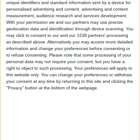
unique identifiers and standard information sent by a device for
Nueve de Octubre
personalised advertising and content, advertising and content
ElCanalDelFutbol.com
measurement, audience research and services development.
With your permission we and our partners may use precise
Torstai, 9.10.2025
geolocation data and identification through device scanning. You
may click to consent to our and our 1538 partners’ processing
02.00
Serie B
as described above. Alternatively you may access more detailed
information and change your preferences before consenting or
Nueve de Octubre
to refuse consenting.
Please note that some processing of your
Ind. Juniors
personal data may not require your consent, but you have a
ElCanalDelFutbol.com
right to object to such processing. Your preferences will apply to
this website only. You can change your preferences or withdraw
Keskiviikko, 1.10.2025
your consent at any time by returning to this site and clicking the
"Privacy" button at the bottom of the webpage.
01.00
Serie B
Nueve de Octubre
San Antonio
ElCanalDelFutbol.com
Enemmän päiviä