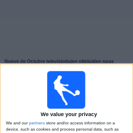
Widget
Nueve de Octubre
televisioitujen otteluiden opas
×
Nueve de Octubre:
Tällä hetkellä ei ole televisioituja
pelejä. Voit tarkistaa aiemmin televisioitujen otteluiden
historian.
Sunnuntai, 19.10.2025
We value your privacy
01.00
Serie B
We and our
partners
store and/or access information on a
Guayaquil City
device, such as cookies and process personal data, such as