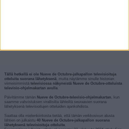
Tällä hetkellä ei ole Nueve de Octubre-jalkapallon televisioituja
otteluita suorana lähetyksenä
, mutta näytämme sinulle historian
viimeisimmistä
televisiossa näkyneistä Nueve de Octubre-otteluista
televisio-ohjelmakartan avulla
.
Päivitämme tämän
Nueve de Octubre-televisio-ohjelmakartan
, kun
saamme vahvistuksen virallisilta lähteiltä seuraavien suorana
lähetyksenä televisioitujen otteluiden ajankohdista.
Saattaa olla mielenkiintoista tietää, että tämän verkkosivun alusta
lähtien on julkaistu
40 Nueve de Octubre-jalkapallon suorana
lähetyksenä televisioituja otteluita
.