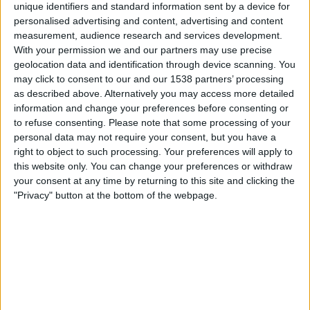
unique identifiers and standard information sent by a device for
ElCanalDelFutbol.com
personalised advertising and content, advertising and content
measurement, audience research and services development.
Maanantai, 27.10.2025
With your permission we and our partners may use precise
geolocation data and identification through device scanning. You
22.00
Serie B
may click to consent to our and our 1538 partners’ processing
as described above. Alternatively you may access more detailed
Cumbaya
information and change your preferences before consenting or
Imbabura
to refuse consenting.
Please note that some processing of your
ElCanalDelFutbol.com
personal data may not require your consent, but you have a
right to object to such processing. Your preferences will apply to
Keskiviikko, 15.10.2025
this website only. You can change your preferences or withdraw
your consent at any time by returning to this site and clicking the
23.00
Serie B
"Privacy" button at the bottom of the webpage.
Imbabura
CSD Vargas Torres
ElCanalDelFutbol.com
Enemmän päiviä