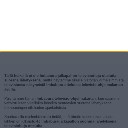
Tällä hetkellä ei ole Imbabura-jalkapallon televisioituja otteluita
suorana lähetyksenä
, mutta näytämme sinulle historian viimeisimmistä
televisiossa näkyneistä Imbabura-otteluista televisio-ohjelmakartan
avulla
.
Päivitämme tämän
Imbabura-televisio-ohjelmakartan
, kun saamme
vahvistuksen virallisilta lähteiltä seuraavien suorana lähetyksenä
televisioitujen otteluiden ajankohdista.
Saattaa olla mielenkiintoista tietää, että tämän verkkosivun alusta
lähtien on julkaistu
43 Imbabura-jalkapallon suorana lähetyksenä
televisioituja otteluita
.