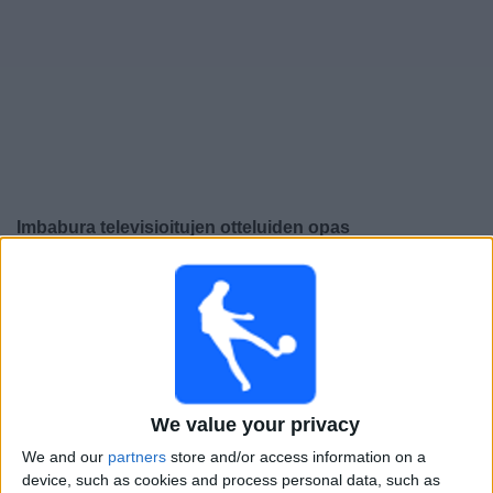
Widget
Imbabura
televisioitujen otteluiden opas
×
Imbabura:
Tällä hetkellä ei ole televisioituja pelejä. Voit
tarkistaa aiemmin televisioitujen otteluiden historian.
Torstai, 30.10.2025
22.00
Serie B
We value your privacy
Imbabura
We and our
partners
store and/or access information on a
Chacaritas
device, such as cookies and process personal data, such as