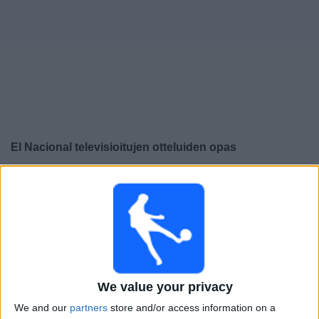
Widget
El Nacional
televisioitujen otteluiden opas
×
El Nacional:
Tällä hetkellä ei ole televisioituja pelejä.
Voit tarkistaa aiemmin televisioitujen otteluiden historian.
Perjantai, 19.12.2025
23.00
Liga Pro
We value your privacy
We and our
partners
store and/or access information on a
El Nacional