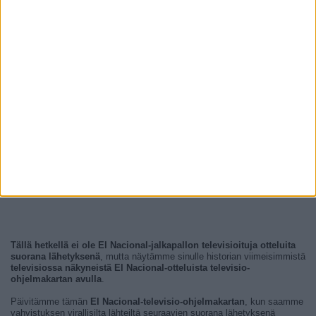
Tällä hetkellä ei ole El Nacional-jalkapallon televisioituja otteluita
suorana lähetyksenä
, mutta näytämme sinulle historian viimeisimmistä
televisiossa näkyneistä El Nacional-otteluista televisio-
ohjelmakartan avulla
.
Päivitämme tämän
El Nacional-televisio-ohjelmakartan
, kun saamme
vahvistuksen virallisilta lähteiltä seuraavien suorana lähetyksenä