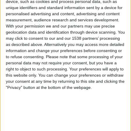
device, such as cookies and process personal data, such as
Delfin
unique identifiers and standard information sent by a device for
ElCanalDelFutbol.com
personalised advertising and content, advertising and content
measurement, audience research and services development.
With your permission we and our partners may use precise
Tiistai, 16.12.2025
geolocation data and identification through device scanning. You
02.00
Liga Pro
may click to consent to our and our 1538 partners’ processing
as described above. Alternatively you may access more detailed
information and change your preferences before consenting or
to refuse consenting.
Please note that some processing of your
Emelec
personal data may not require your consent, but you have a
El Nacional
right to object to such processing. Your preferences will apply to
ElCanalDelFutbol.com
this website only. You can change your preferences or withdraw
your consent at any time by returning to this site and clicking the
Sunnuntai, 7.12.2025
"Privacy" button at the bottom of the webpage.
21.00
Liga Pro
El Nacional
Aucas