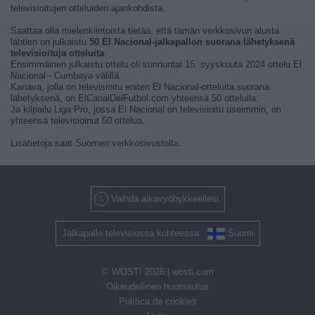
televisioitujen otteluiden ajankohdista.
Saattaa olla mielenkiintoista tietää, että tämän verkkosivun alusta
lähtien on julkaistu
50 El Nacional-jalkapallon suorana lähetyksenä
televisioituja otteluita
.
Ensimmäinen julkaistu ottelu oli sunnuntai 15. syyskuuta 2024 ottelu El
Nacional - Cumbaya välillä.
Kanava, jolla on televisioitu eniten El Nacional-otteluita suorana
lähetyksenä, on ElCanalDelFutbol.com yhteensä 50 ottelulla.
Ja kilpailu Liga Pro, jossa El Nacional on televisioitu useimmin, on
yhteensä televisioinut 50 ottelua.
Lisätietoja saat Suomen verkkosivustolta.
Vaihda aikavyöhykkeellesi
Jalkapallo televisiossa kohteessa
Suomi
© WOSTI 2026 |
wosti.com
Oikeudellinen huomautus
Política de cookies