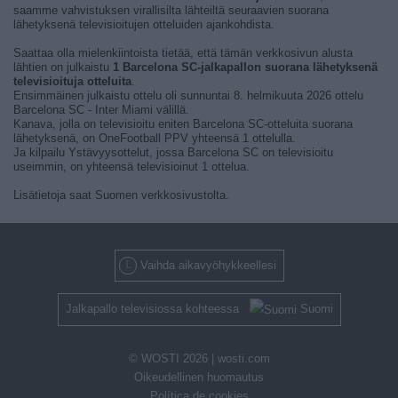
saamme vahvistuksen virallisilta lähteiltä seuraavien suorana
lähetyksenä televisioitujen otteluiden ajankohdista.
Saattaa olla mielenkiintoista tietää, että tämän verkkosivun alusta
lähtien on julkaistu
1 Barcelona SC-jalkapallon suorana lähetyksenä
televisioituja otteluita
.
Ensimmäinen julkaistu ottelu oli sunnuntai 8. helmikuuta 2026 ottelu
Barcelona SC - Inter Miami välillä.
Kanava, jolla on televisioitu eniten Barcelona SC-otteluita suorana
lähetyksenä, on OneFootball PPV yhteensä 1 ottelulla.
Ja kilpailu Ystävyysottelut, jossa Barcelona SC on televisioitu
useimmin, on yhteensä televisioinut 1 ottelua.
Lisätietoja saat Suomen verkkosivustolta.
Vaihda aikavyöhykkeellesi
Jalkapallo televisiossa kohteessa
Suomi
© WOSTI 2026 |
wosti.com
Oikeudellinen huomautus
Política de cookies