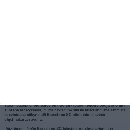
Tällä hetkellä ei ole Barcelona SC-jalkapallon televisioituja otteluita
suorana lähetyksenä
, mutta näytämme sinulle historian viimeisimmistä
televisiossa näkyneistä Barcelona SC-otteluista televisio-
ohjelmakartan avulla
.
Päivitämme tämän
Barcelona SC-televisio-ohjelmakartan
, kun