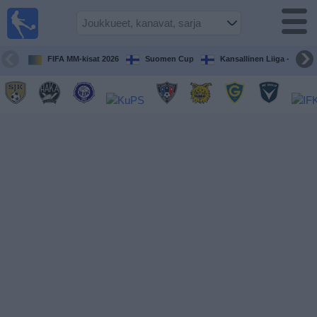
Jalkapallo
televisiossa
Televisioitujen
FIFA MM-kisat 2026
Suomen Cup
Kansallinen Liiga - Naiset
otteluiden opas
Tulevat
ottelut
Joukkueet
Sarjat
TV-
kanavat
Uutiset