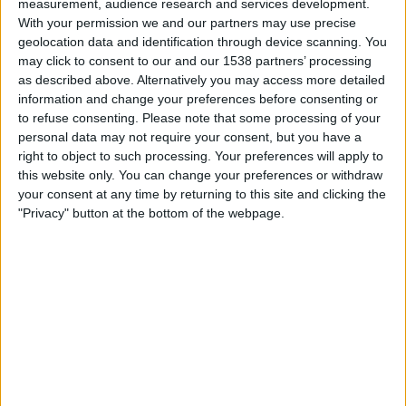
measurement, audience research and services development.
OneFootball PPV
With your permission we and our partners may use precise
geolocation data and identification through device scanning. You
may click to consent to our and our 1538 partners’ processing
BARCELONA SC JOUKKUEEN TILASTOTIEDOT
as described above. Alternatively you may access more detailed
TELEVISIOITUNA SUOMI
information and change your preferences before consenting or
to refuse consenting.
Please note that some processing of your
Tähän päivään mennessä
7.8.2026
ja siitä lähtien kun tämä verkkosivusto
personal data may not require your consent, but you have a
on kerännyt tilastotietoja siitä, milloin ja missä
Jalkapallo
joukkueen
right to object to such processing. Your preferences will apply to
Barcelona SC
ottelut ovat televisioituneet
Suomi
, joka oli
18.8.2024
,
this website only. You can change your preferences or withdraw
voimme antaa seuraavat tiedot:
your consent at any time by returning to this site and clicking the
"Privacy" button at the bottom of the webpage.
55
TV-LÄHETYKSET
0 Ilmaiset pelit
0%
55 Maksulliset pelit
100%
RANKING KANAVIEN MUKAAN