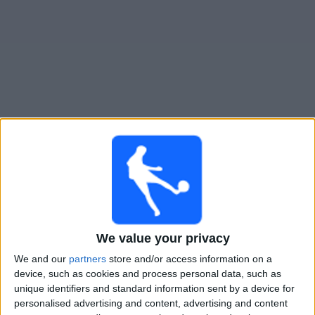
Widget
Barcelona SC
televisioitujen otteluiden opas
×
Barcelona SC:
Tällä hetkellä ei ole televisioituja pelejä.
Voit tarkistaa aiemmin televisioitujen otteluiden historian.
We value your privacy
Sunnuntai, 8.2.2026
We and our
partners
store and/or access information on a
02.00
Ystävyysottelut
device, such as cookies and process personal data, such as
unique identifiers and standard information sent by a device for
Barcelona SC
personalised advertising and content, advertising and content
Inter Miami