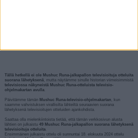
Tällä hetkellä ei ole Mushuc Runa-jalkapallon televisioituja otteluita
suorana lähetyksenä
, mutta näytämme sinulle historian viimeisimmistä
televisiossa näkyneistä Mushuc Runa-otteluista televisio-
ohjelmakartan avulla
.
Päivitämme tämän
Mushuc Runa-televisio-ohjelmakartan
, kun
saamme vahvistuksen virallisilta lähteiltä seuraavien suorana
lähetyksenä televisioitujen otteluiden ajankohdista.
Saattaa olla mielenkiintoista tietää, että tämän verkkosivun alusta
lähtien on julkaistu
49 Mushuc Runa-jalkapallon suorana lähetyksenä
televisioituja otteluita
.
Ensimmäinen julkaistu ottelu oli sunnuntai 18. elokuuta 2024 ottelu