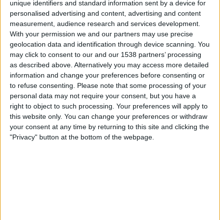
unique identifiers and standard information sent by a device for
ElCanalDelFutbol.com
personalised advertising and content, advertising and content
measurement, audience research and services development.
Lauantai, 22.11.2025
With your permission we and our partners may use precise
geolocation data and identification through device scanning. You
21.00
Liga Pro
may click to consent to our and our 1538 partners’ processing
as described above. Alternatively you may access more detailed
Mushuc Runa
information and change your preferences before consenting or
Tecnico U.
to refuse consenting.
Please note that some processing of your
ElCanalDelFutbol.com
personal data may not require your consent, but you have a
right to object to such processing. Your preferences will apply to
Lauantai, 8.11.2025
this website only. You can change your preferences or withdraw
your consent at any time by returning to this site and clicking the
21.00
Liga Pro
"Privacy" button at the bottom of the webpage.
Manta
Mushuc Runa
ElCanalDelFutbol.com
Enemmän päiviä