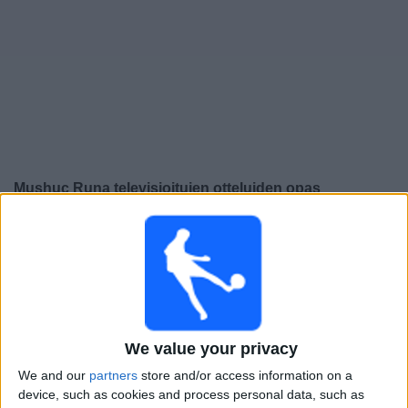
Widget
Mushuc Runa
televisioitujen otteluiden opas
×
Mushuc Runa:
Tällä hetkellä ei ole televisioituja pelejä.
Voit tarkistaa aiemmin televisioitujen otteluiden historian.
Lauantai, 29.11.2025
21.00
Liga Pro
We value your privacy
Vinotinto
We and our
partners
store and/or access information on a
device, such as cookies and process personal data, such as
Mushuc Runa