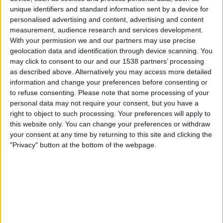
ElCanalDelFutbol.com
unique identifiers and standard information sent by a device for
personalised advertising and content, advertising and content
measurement, audience research and services development.
Sunnuntai, 14.12.2025
With your permission we and our partners may use precise
23.30
Liga Pro
geolocation data and identification through device scanning. You
may click to consent to our and our 1538 partners’ processing
Libertad
as described above. Alternatively you may access more detailed
LDU Quito
information and change your preferences before consenting or
to refuse consenting.
Please note that some processing of your
ElCanalDelFutbol.com
personal data may not require your consent, but you have a
right to object to such processing. Your preferences will apply to
Torstai, 11.12.2025
this website only. You can change your preferences or withdraw
your consent at any time by returning to this site and clicking the
00.00
Liga Pro
"Privacy" button at the bottom of the webpage.
Ind. del Valle
LDU Quito
ElCanalDelFutbol.com
Enemmän päiviä