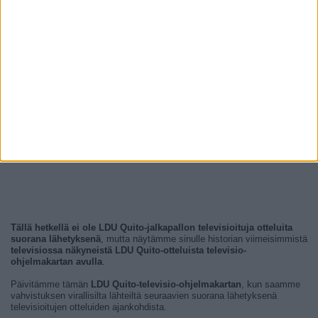
Tällä hetkellä ei ole LDU Quito-jalkapallon televisioituja otteluita
suorana lähetyksenä
, mutta näytämme sinulle historian viimeisimmistä
televisiossa näkyneistä LDU Quito-otteluista televisio-
ohjelmakartan avulla
.
Päivitämme tämän
LDU Quito-televisio-ohjelmakartan
, kun saamme
vahvistuksen virallisilta lähteiltä seuraavien suorana lähetyksenä
televisioitujen otteluiden ajankohdista.