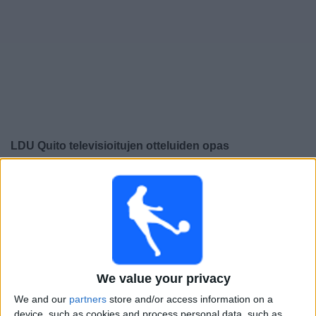
Widget
LDU Quito
televisioitujen otteluiden opas
×
LDU Quito:
Tällä hetkellä ei ole televisioituja pelejä. Voit
tarkistaa aiemmin televisioitujen otteluiden historian.
Sunnuntai, 21.12.2025
23.30
Liga Pro
We value your privacy
LDU Quito
We and our
partners
store and/or access information on a
U. Catolica
device, such as cookies and process personal data, such as