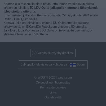
Saattaa olla mielenkiintoista tietää, että tämän verkkosivun alusta
lähtien on julkaistu
50 LDU Quito-jalkapallon suorana lähetyksenä
televisioituja otteluita
.
Ensimmäinen julkaistu ottelu oli sunnuntai 29. syyskuuta 2024 ottelu
Delfin - LDU Quito välillä.
Kanava, jolla on televisioitu eniten LDU Quito-otteluita suorana
lähetyksenä, on ElCanalDelFutbol.com yhteensä 50 ottelulla.
Ja kilpailu Liga Pro, jossa LDU Quito on televisioitu useimmin, on
yhteensä televisioinut 50 ottelua.
Vaihda aikavyöhykkeellesi
Jalkapallo televisiossa kohteessa
Suomi
© WOSTI 2026 |
wosti.com
Oikeudellinen huomautus
Política de cookies
Links
Ota yhteyttä