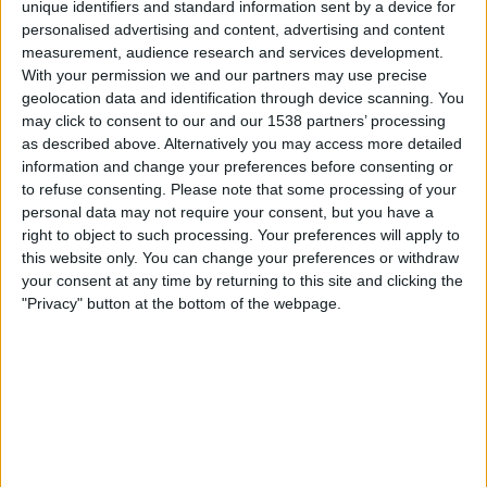
unique identifiers and standard information sent by a device for
San Antonio
personalised advertising and content, advertising and content
ElCanalDelFutbol.com
measurement, audience research and services development.
With your permission we and our partners may use precise
Lauantai, 11.10.2025
geolocation data and identification through device scanning. You
may click to consent to our and our 1538 partners’ processing
23.30
Serie B
as described above. Alternatively you may access more detailed
information and change your preferences before consenting or
Gualaceo
to refuse consenting.
Please note that some processing of your
Leones del Norte
personal data may not require your consent, but you have a
ElCanalDelFutbol.com
right to object to such processing. Your preferences will apply to
this website only. You can change your preferences or withdraw
Perjantai, 3.10.2025
your consent at any time by returning to this site and clicking the
"Privacy" button at the bottom of the webpage.
23.30
Serie B
Leones del Norte
Ind. Juniors
ElCanalDelFutbol.com
Enemmän päiviä