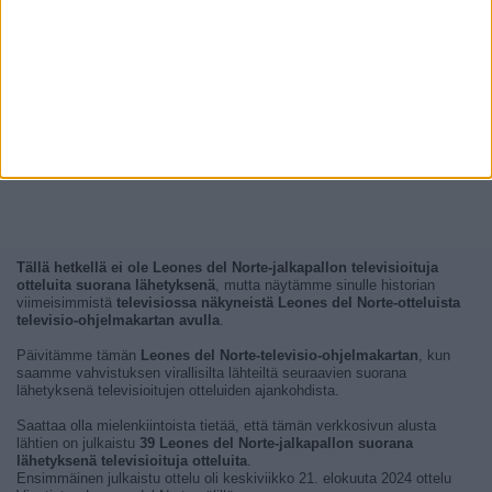
Tällä hetkellä ei ole Leones del Norte-jalkapallon televisioituja
otteluita suorana lähetyksenä
, mutta näytämme sinulle historian
viimeisimmistä
televisiossa näkyneistä Leones del Norte-otteluista
televisio-ohjelmakartan avulla
.
Päivitämme tämän
Leones del Norte-televisio-ohjelmakartan
, kun
saamme vahvistuksen virallisilta lähteiltä seuraavien suorana
lähetyksenä televisioitujen otteluiden ajankohdista.
Saattaa olla mielenkiintoista tietää, että tämän verkkosivun alusta
lähtien on julkaistu
39 Leones del Norte-jalkapallon suorana
lähetyksenä televisioituja otteluita
.
Ensimmäinen julkaistu ottelu oli keskiviikko 21. elokuuta 2024 ottelu