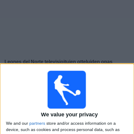
Widget
Leones del Norte
televisioitujen otteluiden opas
×
Leones del Norte:
Tällä hetkellä ei ole televisioituja
pelejä. Voit tarkistaa aiemmin televisioitujen otteluiden
historian.
Torstai, 16.10.2025
We value your privacy
23.00
Serie B
We and our
partners
store and/or access information on a
Leones del Norte
device, such as cookies and process personal data, such as