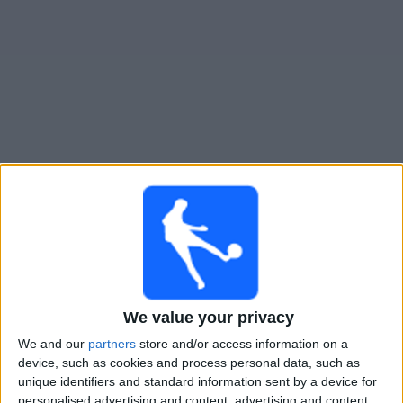
Widget
Austin FC
televisioitujen otteluiden opas
Ottelut kohteelta tanaan perjantai, 7.8.2026
04.00
Leagues Cup
Austin FC
Tijuana
We value your privacy
Apple TV
We and our
partners
store and/or access information on a
device, such as cookies and process personal data, such as
unique identifiers and standard information sent by a device for
Maanantai, 10.8.2026
personalised advertising and content, advertising and content