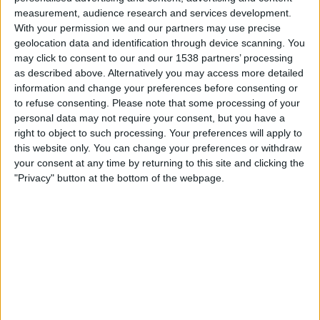
04.00
Leagues Cup
measurement, audience research and services development.
With your permission we and our partners may use precise
Austin FC
geolocation data and identification through device scanning. You
Puebla
may click to consent to our and our 1538 partners’ processing
as described above. Alternatively you may access more detailed
Apple TV
information and change your preferences before consenting or
to refuse consenting.
Please note that some processing of your
Perjantai, 14.8.2026
personal data may not require your consent, but you have a
right to object to such processing. Your preferences will apply to
03.30
Leagues Cup
this website only. You can change your preferences or withdraw
your consent at any time by returning to this site and clicking the
América
"Privacy" button at the bottom of the webpage.
Austin FC
Apple TV
Enemmän päiviä
AUSTIN FC JOUKKUEEN TILASTOTIEDOT TELEVISIOITUNA
SUOMI