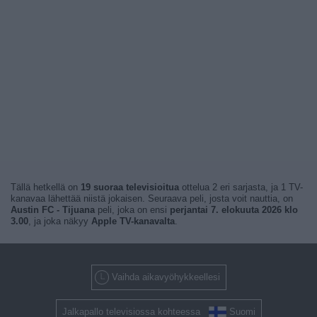
Tällä hetkellä on
19 suoraa televisioitua
ottelua 2 eri sarjasta, ja 1 TV-
kanavaa lähettää niistä jokaisen. Seuraava peli, josta voit nauttia, on
Austin FC - Tijuana
peli, joka on ensi
perjantai 7. elokuuta 2026 klo
3.00
, ja joka näkyy
Apple TV-kanavalta
.
Vaihda aikavyöhykkeellesi
Jalkapallo televisiossa kohteessa
Suomi