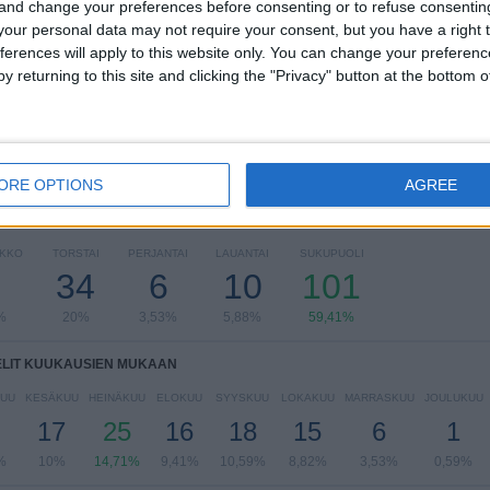
 and change your preferences before consenting or to refuse consentin
our personal data may not require your consent, but you have a right t
MLS
148 (87,06%)
ferences will apply to this website only. You can change your preferen
CONCACAF Champions League
15 (8,82%)
y returning to this site and clicking the "Privacy" button at the bottom
Leagues Cup
7 (4,12%)
Näytä täydellinen ranking
ORE OPTIONS
AGREE
LIT VIIKONPÄIVIEN MUKAAN
IKKO
TORSTAI
PERJANTAI
LAUANTAI
SUKUPUOLI
34
6
10
101
%
20%
3,53%
5,88%
59,41%
ELIT KUUKAUSIEN MUKAAN
UU
KESÄKUU
HEINÄKUU
ELOKUU
SYYSKUU
LOKAKUU
MARRASKUU
JOULUKUU
17
25
16
18
15
6
1
%
10%
14,71%
9,41%
10,59%
8,82%
3,53%
0,59%