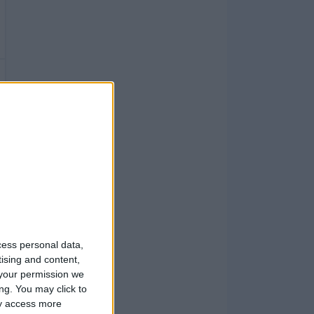
cess personal data,
tising and content,
your permission we
ng. You may click to
ay access more