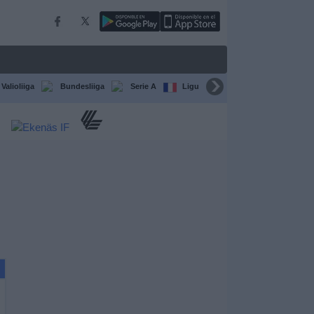
Valioliiga
Bundesliiga
Serie A
Ligue 1
Sarjat