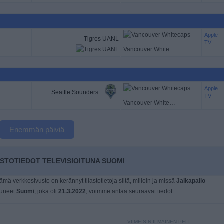
Apple
Tigres UANL
TV
Vancouver Whitecaps
Apple
Seattle Sounders
TV
Vancouver Whitecaps
Enemmän päiviä
TOTIEDOT TELEVISIOITUNA SUOMI
tämä verkkosivusto on kerännyt tilastotietoja siitä, milloin ja missä
Jalkapallo
ituneet
Suomi
, joka oli
21.3.2022
, voimme antaa seuraavat tiedot:
VIIMEISIN ILMAINEN PELI