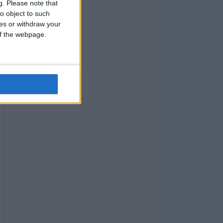
g.
Please note that
o object to such
ces or withdraw your
 of the webpage.