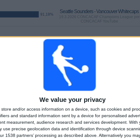
Seattle Sounders - Vancouver Whitecaps
91,18%
19.3.2026 CONCACAF Champions League por
CONCACAF YouTube
PELIT
PÄIVÄT
YHTEENSÄ
14
141
6
PERÄKKÄISET
ILMAISETTOMIA
TV-KANAVAT
MAKSUPELIT
PELIÄ
We value your privacy
YHTEENSÄ
MAKSIMI
YHTEENSÄ
3
14
36
store and/or access information on a device, such as cookies and pro
ifiers and standard information sent by a device for personalised adver
KILPAILUT
VS Los Angeles
VASTUSTAJAT
tent measurement, audience research and services development.
With 
FC
 use precise geolocation data and identification through device scanni
ur 1538 partners’ processing as described above. Alternatively you m
RANKING KILPAILUJEN MUKAAN