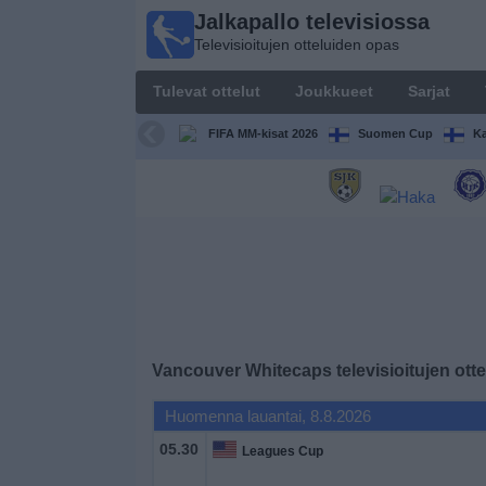
Jalkapallo televisiossa
Jalkapallo
Televisioitujen otteluiden opas
televisiossa
Televisioitujen
Tulevat ottelut
Joukkueet
Sarjat
otteluiden opas
FIFA MM-kisat 2026
Suomen Cup
Ka
Tulevat
ottelut
Joukkueet
Sarjat
TV-
Vancouver Whitecaps
televisioitujen ott
kanavat
Huomenna lauantai, 8.8.2026
Uutiset
05.30
Leagues Cup