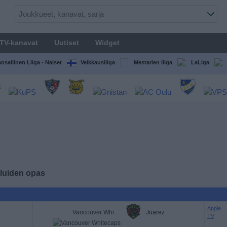
TV-kanavat
Uutiset
Widget
nsallinen Liiga - Naiset
Veikkausliiga
Mestarien liiga
LaLiga
eluiden opas
Apple
Vancouver Whitecaps
Juarez
TV