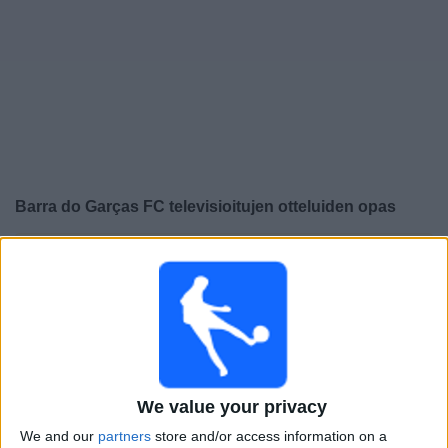
Widget
Barra do Garças FC
televisioitujen otteluiden opas
×
Barra do Garças FC:
Tällä hetkellä ei ole televisioituja
pelejä. Voit tarkistaa aiemmin televisioitujen otteluiden
historian.
Lauantai, 15.2.2025
23.00
Campeonato Catarinense
We value your privacy
Barra do Garças FC
We and our
partners
store and/or access information on a