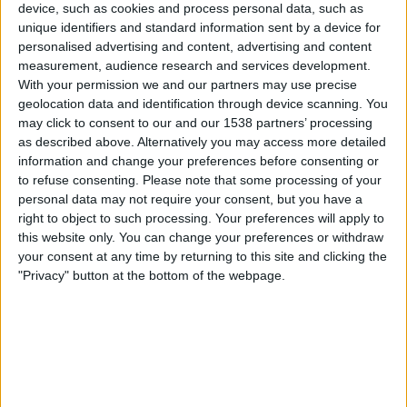
Avai
device, such as cookies and process personal data, such as
unique identifiers and standard information sent by a device for
Brasileirão Play
Fanatiz (Katso suorana)
personalised advertising and content, advertising and content
measurement, audience research and services development.
Torstai, 13.2.2025
With your permission we and our partners may use precise
geolocation data and identification through device scanning. You
01.30
Campeonato Catarinense
may click to consent to our and our 1538 partners’ processing
as described above. Alternatively you may access more detailed
Marcílio Dias
information and change your preferences before consenting or
Barra do Garças FC
to refuse consenting.
Please note that some processing of your
Brasileirão Play
Fanatiz (Katso suorana)
personal data may not require your consent, but you have a
right to object to such processing. Your preferences will apply to
Lauantai, 8.2.2025
this website only. You can change your preferences or withdraw
your consent at any time by returning to this site and clicking the
21.30
Campeonato Catarinense
"Privacy" button at the bottom of the webpage.
Barra do Garças FC
Figueirense
Brasileirão Play
Fanatiz (Katso suorana)
Enemmän päiviä