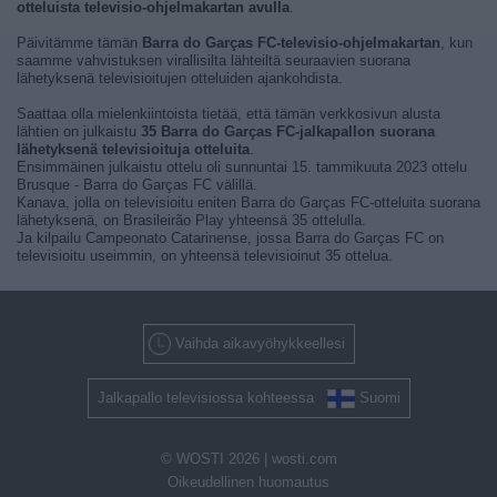
otteluista televisio-ohjelmakartan avulla
.
Päivitämme tämän
Barra do Garças FC-televisio-ohjelmakartan
, kun
saamme vahvistuksen virallisilta lähteiltä seuraavien suorana
lähetyksenä televisioitujen otteluiden ajankohdista.
Saattaa olla mielenkiintoista tietää, että tämän verkkosivun alusta
lähtien on julkaistu
35 Barra do Garças FC-jalkapallon suorana
lähetyksenä televisioituja otteluita
.
Ensimmäinen julkaistu ottelu oli sunnuntai 15. tammikuuta 2023 ottelu
Brusque - Barra do Garças FC välillä.
Kanava, jolla on televisioitu eniten Barra do Garças FC-otteluita suorana
lähetyksenä, on Brasileirão Play yhteensä 35 ottelulla.
Ja kilpailu Campeonato Catarinense, jossa Barra do Garças FC on
televisioitu useimmin, on yhteensä televisioinut 35 ottelua.
Vaihda aikavyöhykkeellesi
Jalkapallo televisiossa kohteessa
Suomi
© WOSTI 2026 |
wosti.com
Oikeudellinen huomautus