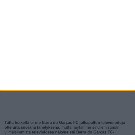
Tällä hetkellä ei ole Barra do Garças FC-jalkapallon televisioituja
otteluita suorana lähetyksenä
, mutta näytämme sinulle historian
viimeisimmistä
televisiossa näkyneistä Barra do Garças FC-