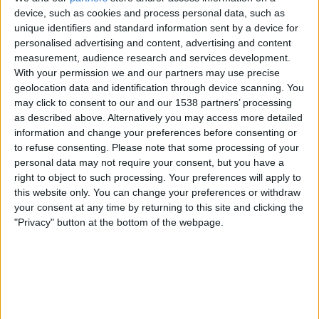
device, such as cookies and process personal data, such as
Figueirense
unique identifiers and standard information sent by a device for
Brasileirão Play
Fanatiz (Katso suorana)
personalised advertising and content, advertising and content
measurement, audience research and services development.
Perjantai, 14.2.2025
With your permission we and our partners may use precise
geolocation data and identification through device scanning. You
01.30
Campeonato Catarinense
may click to consent to our and our 1538 partners’ processing
as described above. Alternatively you may access more detailed
information and change your preferences before consenting or
Figueirense
to refuse consenting.
Please note that some processing of your
Chapecoense-SC
personal data may not require your consent, but you have a
Brasileirão Play
Fanatiz (Katso suorana)
right to object to such processing. Your preferences will apply to
this website only. You can change your preferences or withdraw
your consent at any time by returning to this site and clicking the
Lauantai, 8.2.2025
"Privacy" button at the bottom of the webpage.
21.30
Campeonato Catarinense
Barra do Garças FC
Figueirense