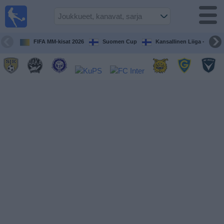
Jalkapallo
televisiossa
Televisioitujen
FIFA MM-kisat 2026
Suomen Cup
Kansallinen Liiga - Naiset
otteluiden opas
Tulevat
ottelut
Joukkueet
Sarjat
TV-
kanavat
Uutiset