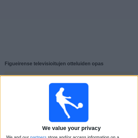
Widget
Figueirense
televisioitujen otteluiden opas
×
Figueirense:
Tällä hetkellä ei ole televisioituja pelejä.
Voit tarkistaa aiemmin televisioitujen otteluiden historian.
Lauantai, 22.2.2025
21.30
Campeonato Catarinense
We value your privacy
Marcílio Dias
We and our
partners
store and/or access information on a