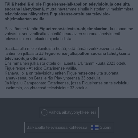
Tällä hetkellä ei ole Figueirense-jalkapallon televisioituja otteluita
suorana lähetyksenä
, mutta näytämme sinulle historian viimeisimmistä
televisiossa näkyneistä Figueirense-otteluista televisio-
ohjelmakartan avulla
.
Päivitämme tämän
Figueirense-televisio-ohjelmakartan
, kun saamme
vahvistuksen virallisilta lähteiltä seuraavien suorana lähetyksenä
televisioitujen otteluiden ajankohdista.
Saattaa olla mielenkiintoista tietää, että tämän verkkosivun alusta
lähtien on julkaistu
33 Figueirense-jalkapallon suorana lähetyksenä
televisioituja otteluita
.
Ensimmäinen julkaistu ottelu oli lauantai 14. tammikuuta 2023 ottelu
Figueirense - Atlético Catarinense välillä.
Kanava, jolla on televisioitu eniten Figueirense-otteluita suorana
lähetyksenä, on Brasileirão Play yhteensä 33 ottelulla.
Ja kilpailu Campeonato Catarinense, jossa Figueirense on televisioitu
useimmin, on yhteensä televisioinut 33 ottelua.
Vaihda aikavyöhykkeellesi
Jalkapallo televisiossa kohteessa
Suomi