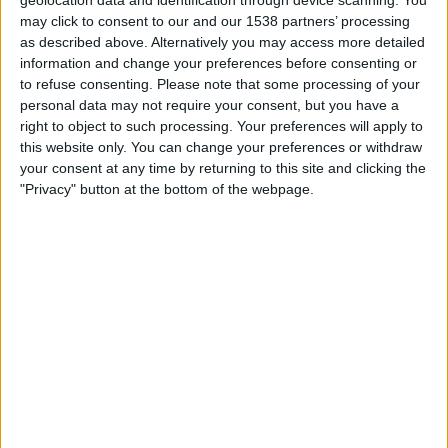
geolocation data and identification through device scanning. You
may click to consent to our and our 1538 partners’ processing
MALDONADO JOUKKUEEN TILASTOTIEDOT
as described above. Alternatively you may access more detailed
TELEVISIOITUNA SUOMI
information and change your preferences before consenting or
Tähän päivään mennessä
7.8.2026
ja siitä lähtien kun tämä verkkosivusto
to refuse consenting.
Please note that some processing of your
on kerännyt tilastotietoja siitä, milloin ja missä
Jalkapallo
joukkueen
personal data may not require your consent, but you have a
Maldonado
ottelut ovat televisioituneet
Suomi
, joka oli
23.2.2026
, voimme
right to object to such processing. Your preferences will apply to
antaa seuraavat tiedot:
this website only. You can change your preferences or withdraw
your consent at any time by returning to this site and clicking the
20
"Privacy" button at the bottom of the webpage.
TV-LÄHETYKSET
20 Ilmaiset pelit
100%
0 Maksulliset pelit
0%
VIIMEISIN ILMAINEN PELI
Maldonado - Juventud
1.8.2026 Primera Division por Antel TV Internacional