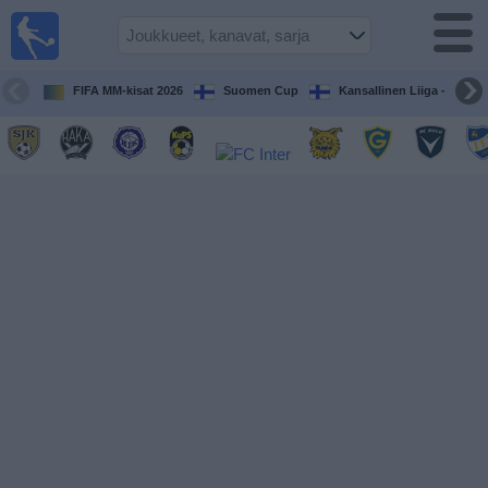
Jalkapallo
televisiossa
Televisioitujen
FIFA MM-kisat 2026
Suomen Cup
Kansallinen Liiga - Naiset
otteluiden opas
Tulevat
ottelut
Joukkueet
Sarjat
TV-
kanavat
Uutiset