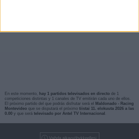
En este momento,
hay 1 partidos televisados en directo
de 1
competiciones distintas y 1 canales de TV emitirán cada uno de ellos.
El próximo partido del que podrás disfrutar será el
Maldonado - Racing
Montevideo
que se disputará el próximo
tiistai 11. elokuuta 2026 a las
0.00
y que será
televisado por Antel TV Internacional
.
Vaihda aikavyöhykkeellesi