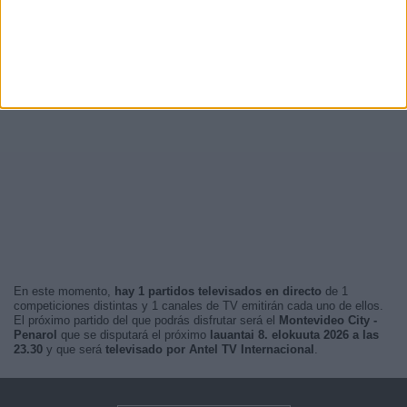
En este momento,
hay 1 partidos televisados en directo
de 1
competiciones distintas y 1 canales de TV emitirán cada uno de ellos.
El próximo partido del que podrás disfrutar será el
Montevideo City -
Penarol
que se disputará el próximo
lauantai 8. elokuuta 2026 a las
23.30
y que será
televisado por Antel TV Internacional
.