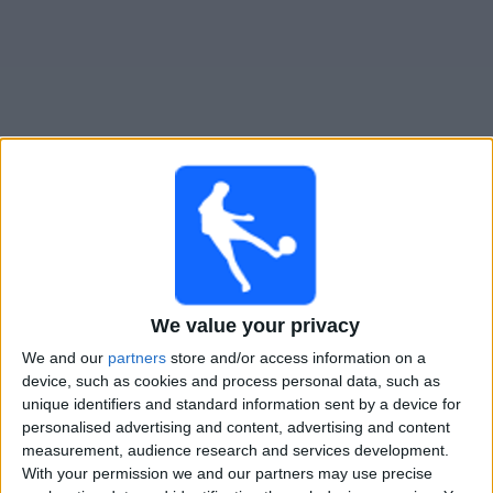
Widget
Penarol
televisioitujen otteluiden opas
Sunnuntai, 9.8.2026
00.30
Primera Division
We value your privacy
We and our
partners
store and/or access information on a
device, such as cookies and process personal data, such as
Montevideo City
unique identifiers and standard information sent by a device for
Penarol
personalised advertising and content, advertising and content
measurement, audience research and services development.
Antel TV Internacional
With your permission we and our partners may use precise