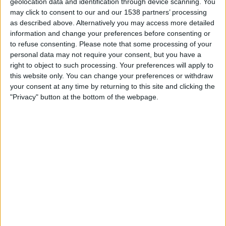
geolocation data and identification through device scanning. You
may click to consent to our and our 1538 partners’ processing
PENAROL JOUKKUEEN TILASTOTIEDOT TELEVISIOITUNA
as described above. Alternatively you may access more detailed
SUOMI
information and change your preferences before consenting or
to refuse consenting.
Please note that some processing of your
Tähän päivään mennessä
7.8.2026
ja siitä lähtien kun tämä verkkosivusto
personal data may not require your consent, but you have a
on kerännyt tilastotietoja siitä, milloin ja missä
Jalkapallo
joukkueen
right to object to such processing. Your preferences will apply to
Penarol
ottelut ovat televisioituneet
Suomi
, joka oli
23.2.2026
, voimme
this website only. You can change your preferences or withdraw
antaa seuraavat tiedot:
your consent at any time by returning to this site and clicking the
21
"Privacy" button at the bottom of the webpage.
TV-LÄHETYKSET
21 Ilmaiset pelit
100%
0 Maksulliset pelit
0%
VIIMEISIN ILMAINEN PELI
Penarol - Wanderers
6.8.2026 Primera Division por Antel TV Internacional