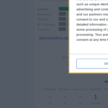
such as unique ident
advertising and con
Havelse
2 (28,57%)
and our partners may
Greifswald
1 (14,29%)
consent to our and o
TB Berlin
1 (14,29%)
detailed information
BFC Dynamo
1 (14,29%)
some processing of y
Frankfurt
1 (14,29%)
processing. Your pre
Näytä täydellinen ranking
consent at any time b
PE
MAANANTAI
TIISTAI
KESKI
-
1
M
- %
14,29%
14
P
TAMMIKUU
HELMIKUU
MAALISKUU
HUHTIKUU
TO
-
-
-
1
- %
- %
- %
14,29%
1