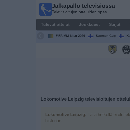
Jalkapallo televisiossa
Jalkapallo
Televisioitujen otteluiden opas
televisiossa
Televisioitujen
Tulevat ottelut
Joukkueet
Sarjat
otteluiden opas
FIFA MM-kisat 2026
Suomen Cup
Ka
Tulevat
ottelut
Joukkueet
Sarjat
TV-
Lokomotive Leipzig
televisioitujen ottel
kanavat
Lokomotive Leipzig:
Tällä hetkellä ei ole tel
Uutiset
historian.