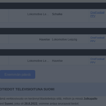
OneFootball
Lokomotive Leipzig
Schalke
PPV
OneFootball
Havelse
Lokomotive Leipzig
PPV
OneFootball
Lokomotive Leipzig
Havelse
PPV
Enemmän päiviä
OTIEDOT TELEVISIOITUNA SUOMI
tämä verkkosivusto on kerännyt tilastotietoja siitä, milloin ja missä
Jalkapallo
neet
Suomi
, joka oli
28.8.2022
, voimme antaa seuraavat tiedot: