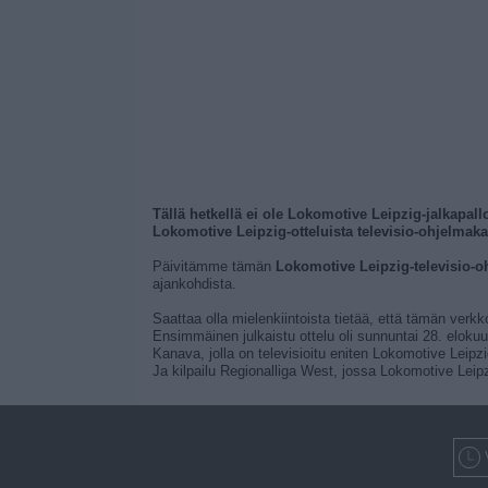
Tällä hetkellä ei ole Lokomotive Leipzig-jalkapall
Lokomotive Leipzig-otteluista televisio-ohjelmaka
Päivitämme tämän
Lokomotive Leipzig-televisio-o
ajankohdista.
Saattaa olla mielenkiintoista tietää, että tämän verkk
Ensimmäinen julkaistu ottelu oli sunnuntai 28. elokuut
Kanava, jolla on televisioitu eniten Lokomotive Leipz
Ja kilpailu Regionalliga West, jossa Lokomotive Leipz