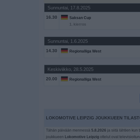
Widget
Sunnuntai, 17.8.2025
16.30
Saksan Cup
1. kierros
Sunnuntai, 1.6.2025
14.30
Regionalliga West
Keskiviikko, 28.5.2025
20.00
Regionalliga West
LOKOMOTIVE LEIPZIG JOUKKUEEN TILAST
Tähän päivään mennessä
5.8.2026
ja siitä lähtien kun 
joukkueen
Lokomotive Leipzig
ottelut ovat televisioitu