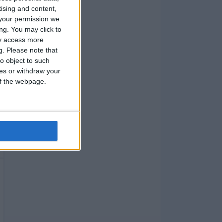
tising and content,
your permission we
ng. You may click to
ay access more
g.
Please note that
o object to such
ces or withdraw your
 of the webpage.