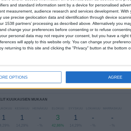
ifiers and standard information sent by a device for personalised adver
tent measurement, audience research and services development.
With 
Regionalliga West
5 (71,43%)
 use precise geolocation data and identification through device scanni
Saksan Cup
2 (28,57%)
ur 1538 partners’ processing as described above. Alternatively you m
Näytä täydellinen ranking
 and change your preferences before consenting or to refuse consentin
our personal data may not require your consent, but you have a right t
ferences will apply to this website only. You can change your preferen
y returning to this site and clicking the "Privacy" button at the bottom
LIT VIIKONPÄIVIEN MUKAAN
VIIKKO
TORSTAI
PERJANTAI
LAUANTAI
SUKUPUOLI
1
-
1
-
4
ORE OPTIONS
AGREE
,29%
- %
14,29%
- %
57,14%
ELIT KUUKAUSIEN MUKAAN
UKOKUU
KESÄKUU
HEINÄKUU
ELOKUU
SYYSKUU
LOKAKUU
MARRASKUU
1
1
-
3
1
-
-
4,29%
14,29%
- %
42,86%
14,29%
- %
- %