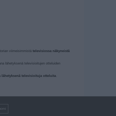
torian viimeisimmistä
televisiossa näkyneistä
na lähetyksenä televisioitujen otteluiden
lähetyksenä televisioituja otteluita
.
uomi