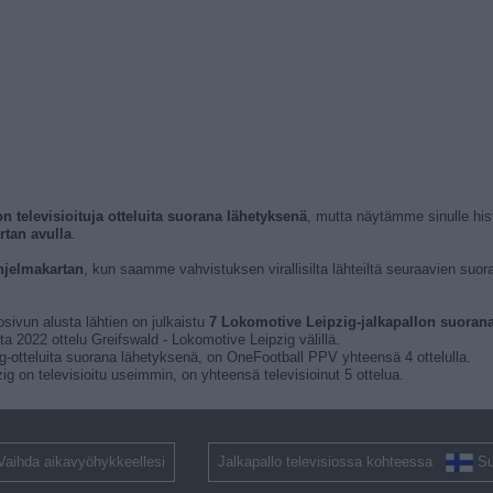
on televisioituja otteluita suorana lähetyksenä
, mutta näytämme sinulle his
rtan avulla
.
hjelmakartan
, kun saamme vahvistuksen virallisilta lähteiltä seuraavien suora
osivun alusta lähtien on julkaistu
7 Lokomotive Leipzig-jalkapallon suorana 
a 2022 ottelu Greifswald - Lokomotive Leipzig välillä.
ig-otteluita suorana lähetyksenä, on OneFootball PPV yhteensä 4 ottelulla.
ig on televisioitu useimmin, on yhteensä televisioinut 5 ottelua.
Vaihda aikavyöhykkeellesi
Jalkapallo televisiossa kohteessa
S