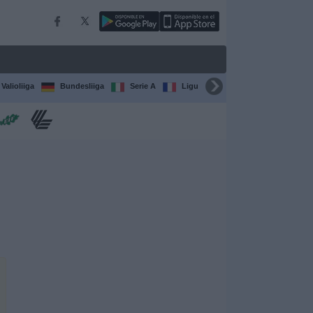
Valioliiga
Bundesliiga
Serie A
Ligue 1
Sarjat