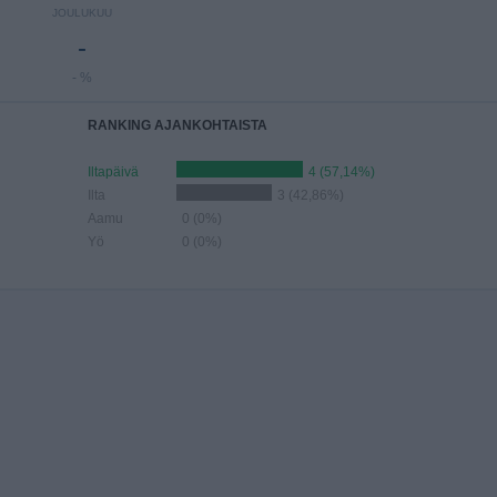
JOULUKUU
-
- %
RANKING AJANKOHTAISTA
Iltapäivä
4 (57,14%)
Ilta
3 (42,86%)
Aamu
0 (0%)
Yö
0 (0%)