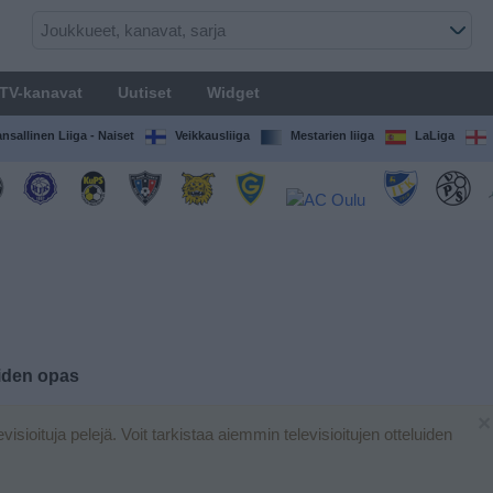
TV-kanavat
Uutiset
Widget
nsallinen Liiga - Naiset
Veikkausliiga
Mestarien liiga
LaLiga
uiden opas
×
evisioituja pelejä. Voit tarkistaa aiemmin televisioitujen otteluiden