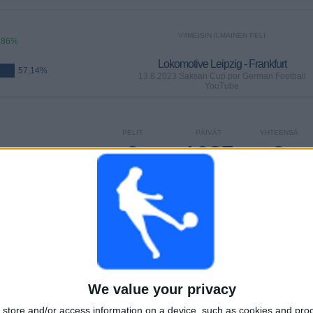
VIIMEISIN ILMAINEN PELI
,86%
Lokomotive Leipzig - Frankfurt
57,14%
13.8.2023 Saksan Cup por German Football
YouTube
PELIT
PÄIVÄT
YHTEENSÄ
3
1087
3
PERÄKKÄISET
ILMAISETTOMIA
TV-KANAVAT
MAKSUPELIT
PELIÄ
YHTEENSÄ
MAKSIMI
YHTEENSÄ
2
2
6
KILPAILUT
VS Havelse
VASTUSTAJAT
We value your privacy
store and/or access information on a device, such as cookies and pro
RANKING KILPAILUJEN MUKAAN