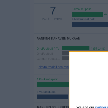
7
3 Ilmaiset pelit
42
TV-LÄHETYKSET
4 Maksulliset pelit
RANKING KANAVIEN MUKAAN
OneFootball PPV
4 (57,14%)
OneFootball
2 (28,57%)
German Football YouTube
1 (14,29%)
Näytä täydellinen ranking
4 Kotikenttäpelit
57,14%
3 Vierasottelut
42,86%
We and our
partners
RANKING JOUKKUEIDEN MUKAAN