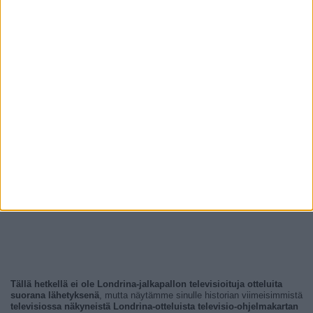
Tällä hetkellä ei ole Londrina-jalkapallon televisioituja otteluita
suorana lähetyksenä
, mutta näytämme sinulle historian viimeisimmistä
televisiossa näkyneistä Londrina-otteluista televisio-ohjelmakartan