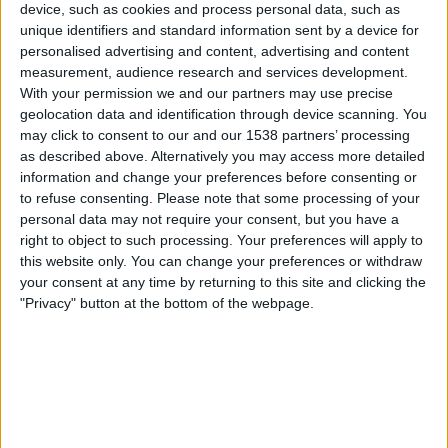
device, such as cookies and process personal data, such as
Fanatiz (Katso suorana)
unique identifiers and standard information sent by a device for
personalised advertising and content, advertising and content
Lauantai, 1.3.2025
measurement, audience research and services development.
With your permission we and our partners may use precise
21.00
Campeonato Paranaense
geolocation data and identification through device scanning. You
may click to consent to our and our 1538 partners’ processing
Londrina
as described above. Alternatively you may access more detailed
Cianorte
information and change your preferences before consenting or
Fanatiz (Katso suorana)
to refuse consenting.
Please note that some processing of your
personal data may not require your consent, but you have a
Sunnuntai, 23.2.2025
right to object to such processing. Your preferences will apply to
this website only. You can change your preferences or withdraw
21.00
Campeonato Paranaense
your consent at any time by returning to this site and clicking the
"Privacy" button at the bottom of the webpage.
Cianorte
Londrina
Fanatiz (Katso suorana)
Enemmän päiviä