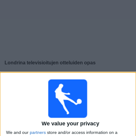
Widget
Londrina
televisioitujen otteluiden opas
×
Londrina:
Tällä hetkellä ei ole televisioituja pelejä. Voit
tarkistaa aiemmin televisioitujen otteluiden historian.
Keskiviikko, 19.3.2025
01.00
Campeonato Paranaense
We value your privacy
Londrina
Operario
We and our
partners
store and/or access information on a