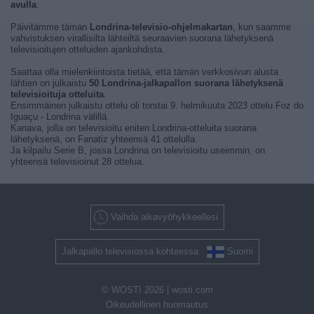
avulla
.
Päivitämme tämän
Londrina-televisio-ohjelmakartan
, kun saamme
vahvistuksen virallisilta lähteiltä seuraavien suorana lähetyksenä
televisioitujen otteluiden ajankohdista.
Saattaa olla mielenkiintoista tietää, että tämän verkkosivun alusta
lähtien on julkaistu
50 Londrina-jalkapallon suorana lähetyksenä
televisioituja otteluita
.
Ensimmäinen julkaistu ottelu oli torstai 9. helmikuuta 2023 ottelu Foz do
Iguaçu - Londrina välillä.
Kanava, jolla on televisioitu eniten Londrina-otteluita suorana
lähetyksenä, on Fanatiz yhteensä 41 ottelulla.
Ja kilpailu Serie B, jossa Londrina on televisioitu useimmin, on
yhteensä televisioinut 28 ottelua.
Vaihda aikavyöhykkeellesi
Jalkapallo televisiossa kohteessa
Suomi
© WOSTI 2026 |
wosti.com
Oikeudellinen huomautus