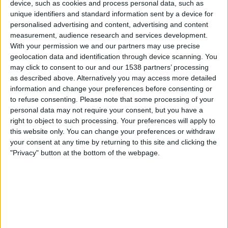
device, such as cookies and process personal data, such as
Fanatiz (Katso suorana)
unique identifiers and standard information sent by a device for
personalised advertising and content, advertising and content
Torstai, 20.3.2025
measurement, audience research and services development.
With your permission we and our partners may use precise
01.00
Campeonato Paranaense
geolocation data and identification through device scanning. You
may click to consent to our and our 1538 partners’ processing
Athletico-PR
as described above. Alternatively you may access more detailed
Maringá
information and change your preferences before consenting or
Fanatiz (Katso suorana)
to refuse consenting.
Please note that some processing of your
personal data may not require your consent, but you have a
Sunnuntai, 16.3.2025
right to object to such processing. Your preferences will apply to
this website only. You can change your preferences or withdraw
22.00
Campeonato Paranaense
your consent at any time by returning to this site and clicking the
"Privacy" button at the bottom of the webpage.
Maringá
Athletico-PR
Fanatiz (Katso suorana)
Enemmän päiviä