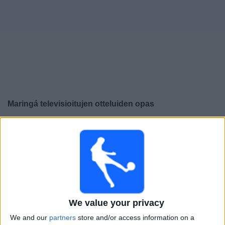
Widget
Maringá
televisioitujen otteluiden opas
×
Maringá:
Tällä hetkellä ei ole televisioituja pelejä. Voit
tarkistaa aiemmin televisioitujen otteluiden historian.
Lauantai, 29.3.2025
21.00
Campeonato Paranaense
We value your privacy
Operario
We and our
partners
store and/or access information on a
Maringá