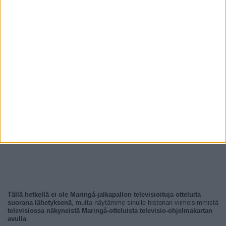
Tällä hetkellä ei ole Maringá-jalkapallon televisioituja otteluita
suorana lähetyksenä
, mutta näytämme sinulle historian viimeisimmistä
televisiossa näkyneistä Maringá-otteluista televisio-ohjelmakartan
avulla
.