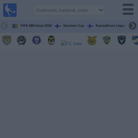
Jalkapallo
televisiossa
Televisioitujen
FIFA MM-kisat 2026
Suomen Cup
Kansallinen Liiga - Naiset
otteluiden opas
Tulevat
ottelut
Joukkueet
Sarjat
TV-
kanavat
Uutiset