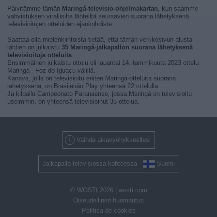
Päivitämme tämän
Maringá-televisio-ohjelmakartan
, kun saamme
vahvistuksen virallisilta lähteiltä seuraavien suorana lähetyksenä
televisioitujen otteluiden ajankohdista.
Saattaa olla mielenkiintoista tietää, että tämän verkkosivun alusta
lähtien on julkaistu
35 Maringá-jalkapallon suorana lähetyksenä
televisioituja otteluita
.
Ensimmäinen julkaistu ottelu oli lauantai 14. tammikuuta 2023 ottelu
Maringá - Foz do Iguaçu välillä.
Kanava, jolla on televisioitu eniten Maringá-otteluita suorana
lähetyksenä, on Brasileirão Play yhteensä 22 ottelulla.
Ja kilpailu Campeonato Paranaense, jossa Maringá on televisioitu
useimmin, on yhteensä televisioinut 35 ottelua.
Vaihda aikavyöhykkeellesi
Jalkapallo televisiossa kohteessa
Suomi
© WOSTI 2026 |
wosti.com
Oikeudellinen huomautus
Política de cookies