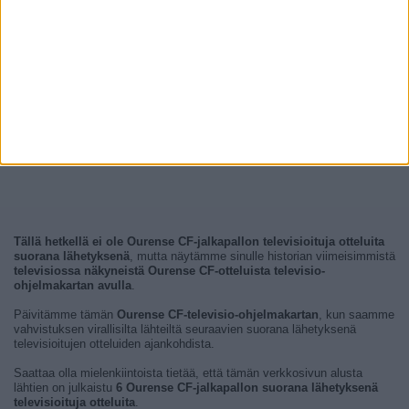
Tällä hetkellä ei ole Ourense CF-jalkapallon televisioituja otteluita
suorana lähetyksenä
, mutta näytämme sinulle historian viimeisimmistä
televisiossa näkyneistä Ourense CF-otteluista televisio-
ohjelmakartan avulla
.
Päivitämme tämän
Ourense CF-televisio-ohjelmakartan
, kun saamme
vahvistuksen virallisilta lähteiltä seuraavien suorana lähetyksenä
televisioitujen otteluiden ajankohdista.
Saattaa olla mielenkiintoista tietää, että tämän verkkosivun alusta
lähtien on julkaistu
6 Ourense CF-jalkapallon suorana lähetyksenä
televisioituja otteluita
.