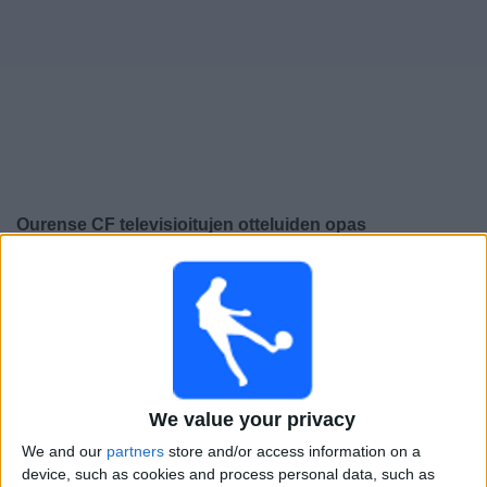
Widget
Ourense CF
televisioitujen otteluiden opas
×
Ourense CF:
Tällä hetkellä ei ole televisioituja pelejä.
Voit tarkistaa aiemmin televisioitujen otteluiden historian.
Torstai, 18.12.2025
20.00
Copa del Rey
We value your privacy
1/16-finaali
We and our
partners
store and/or access information on a
Ourense CF
device, such as cookies and process personal data, such as