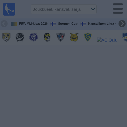
Jalkapallo
televisiossa
Televisioitujen
FIFA MM-kisat 2026
Suomen Cup
Kansallinen Liiga - Naiset
otteluiden opas
Tulevat
ottelut
Joukkueet
Sarjat
TV-
kanavat
Uutiset