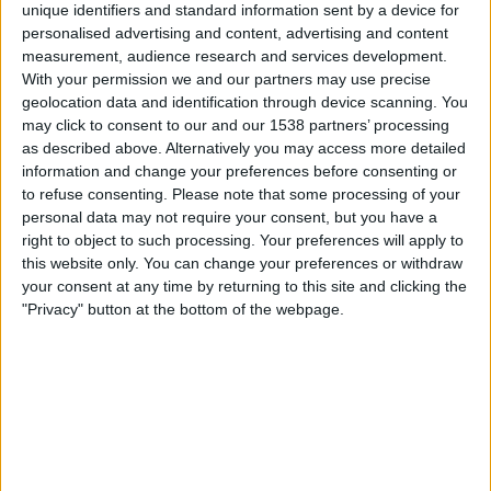
Athletic Bilbao
unique identifiers and standard information sent by a device for
personalised advertising and content, advertising and content
VeikkausTV
measurement, audience research and services development.
With your permission we and our partners may use precise
Keskiviikko, 3.12.2025
geolocation data and identification through device scanning. You
may click to consent to our and our 1538 partners’ processing
22.00
Copa del Rey
as described above. Alternatively you may access more detailed
2. kierros
information and change your preferences before consenting or
to refuse consenting.
Please note that some processing of your
Ourense CF
personal data may not require your consent, but you have a
Girona
right to object to such processing. Your preferences will apply to
VeikkausTV
this website only. You can change your preferences or withdraw
your consent at any time by returning to this site and clicking the
Tiistai, 28.10.2025
"Privacy" button at the bottom of the webpage.
20.00
Copa del Rey
1. kierros
Ourense CF
R. Oviedo
VeikkausTV