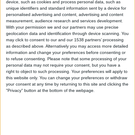
device, such as cookies and process personal data, such as
MTV Katsomo 2
unique identifiers and standard information sent by a device for
personalised advertising and content, advertising and content
Sunnuntai, 17.5.2026
measurement, audience research and services development.
With your permission we and our partners may use precise
20.00
LaLiga
geolocation data and identification through device scanning. You
may click to consent to our and our 1538 partners’ processing
R. Oviedo
as described above. Alternatively you may access more detailed
Alaves
information and change your preferences before consenting or
MTV Katsomo 2
to refuse consenting.
Please note that some processing of your
personal data may not require your consent, but you have a
right to object to such processing. Your preferences will apply to
Torstai, 14.5.2026
this website only. You can change your preferences or withdraw
22.30
LaLiga
your consent at any time by returning to this site and clicking the
"Privacy" button at the bottom of the webpage.
Real Madrid
R. Oviedo
MTV Urheilu 1
MTV Katsomo 2
Enemmän päiviä