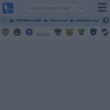
Jalkapallo
televisiossa
Televisioitujen
FIFA MM-kisat 2026
Suomen Cup
Kansallinen Liiga - Naiset
otteluiden opas
Tulevat
ottelut
Joukkueet
Sarjat
TV-
kanavat
Uutiset