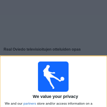
Widget
Real Oviedo
televisioitujen otteluiden opas
×
Real Oviedo:
Tällä hetkellä ei ole televisioituja pelejä.
Voit tarkistaa aiemmin televisioitujen otteluiden historian.
Lauantai, 23.5.2026
22.00
LaLiga
We value your privacy
Mallorca
We and our
partners
store and/or access information on a
R. Oviedo