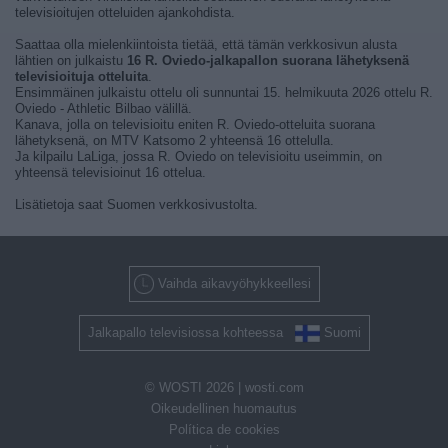
televisioitujen otteluiden ajankohdista.
Saattaa olla mielenkiintoista tietää, että tämän verkkosivun alusta
lähtien on julkaistu
16 R. Oviedo-jalkapallon suorana lähetyksenä
televisioituja otteluita
.
Ensimmäinen julkaistu ottelu oli sunnuntai 15. helmikuuta 2026 ottelu R.
Oviedo - Athletic Bilbao välillä.
Kanava, jolla on televisioitu eniten R. Oviedo-otteluita suorana
lähetyksenä, on MTV Katsomo 2 yhteensä 16 ottelulla.
Ja kilpailu LaLiga, jossa R. Oviedo on televisioitu useimmin, on
yhteensä televisioinut 16 ottelua.
Lisätietoja saat Suomen verkkosivustolta.
Vaihda aikavyöhykkeellesi
Jalkapallo televisiossa kohteessa
Suomi
© WOSTI 2026 |
wosti.com
Oikeudellinen huomautus
Política de cookies