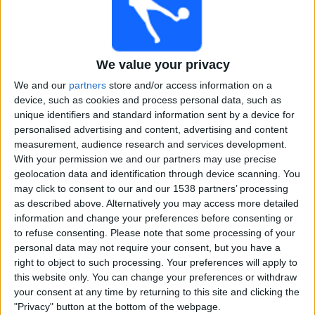
Englanti
Espanja
Yle TV2
Yle Areena
We value your privacy
Keskiviikko, 23.7.2025
We and our
partners
store and/or access information on a
22.00
Naisten EM_kisat
device, such as cookies and process personal data, such as
Välierät
unique identifiers and standard information sent by a device for
personalised advertising and content, advertising and content
Saksa
measurement, audience research and services development.
Espanja
With your permission we and our partners may use precise
geolocation data and identification through device scanning. You
Yle TV2
Yle Areena
may click to consent to our and our 1538 partners’ processing
as described above. Alternatively you may access more detailed
Tiistai, 22.7.2025
information and change your preferences before consenting or
to refuse consenting.
Please note that some processing of your
22.00
Naisten EM_kisat
personal data may not require your consent, but you have a
Välierät
right to object to such processing. Your preferences will apply to
Englanti
this website only. You can change your preferences or withdraw
your consent at any time by returning to this site and clicking the
Italy
"Privacy" button at the bottom of the webpage.
Yle TV2
Yle Areena