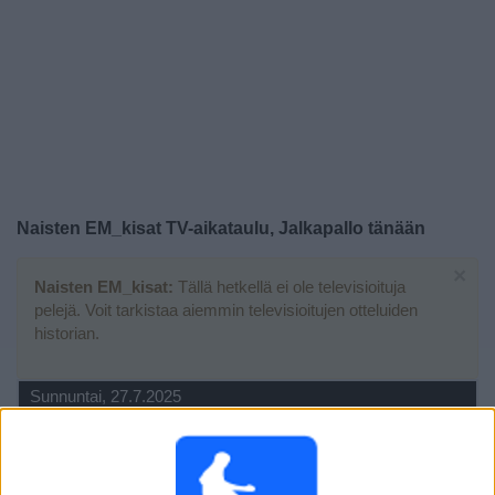
Widget
Naisten EM_kisat TV-aikataulu, Jalkapallo tänään
×
Naisten EM_kisat:
Tällä hetkellä ei ole televisioituja
pelejä. Voit tarkistaa aiemmin televisioitujen otteluiden
historian.
Sunnuntai, 27.7.2025
19.00
Naisten EM_kisat
Finaali