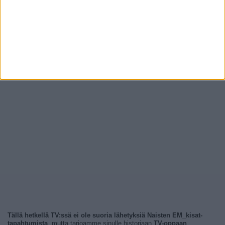
Tällä hetkellä TV:ssä ei ole suoria lähetyksiä Naisten EM_kisat-
tapahtumista
, mutta tarjoamme sinulle historiaan
TV-oppaan