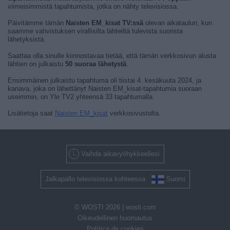
viimeisimmistä tapahtumista, jotka on nähty televisiossa.
Päivitämme tämän
Naisten EM_kisat TV:ssä
olevan aikataulun, kun
saamme vahvistuksen virallisilta lähteiltä tulevista suorista
lähetyksistä.
Saattaa olla sinulle kiinnostavaa tietää, että tämän verkkosivun alusta
lähtien on julkaistu
50 suoraa lähetystä
.
Ensimmäinen julkaistu tapahtuma oli tiistai 4. kesäkuuta 2024, ja
kanava, joka on lähettänyt Naisten EM_kisat-tapahtumia suoraan
useimmin, on Yle TV2 yhteensä 33 tapahtumalla.
Lisätietoja saat
Naisten EM_kisat
verkkosivustolta.
Vaihda aikavyöhykkeellesi
Jalkapallo televisiossa kohteessa
Suomi
© WOSTI 2026 |
wosti.com
Oikeudellinen huomautus
Política de cookies