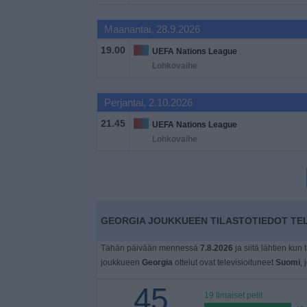
Widget
Maanantai, 28.9.2026
19.00
UEFA Nations League
Lohkovaihe
Perjantai, 2.10.2026
21.45
UEFA Nations League
Lohkovaihe
GEORGIA JOUKKUEEN TILASTOTIEDOT TEL
Tähän päivään mennessä
7.8.2026
ja siitä lähtien kun 
joukkueen
Georgia
ottelut ovat televisioituneet
Suomi
, 
45
19 Ilmaiset pelit