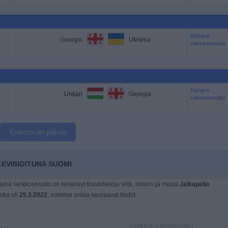
Kanava
Georgia
Ukraina
vahvistamatta
Kanava
Unkari
Georgia
vahvistamatta
Enemmän päiviä
EVISIOITUNA SUOMI
tämä verkkosivusto on kerännyt tilastotietoja siitä, milloin ja missä
Jalkapallo
joka oli
25.3.2022
, voimme antaa seuraavat tiedot:
VIIMEISIN ILMAINEN PELI