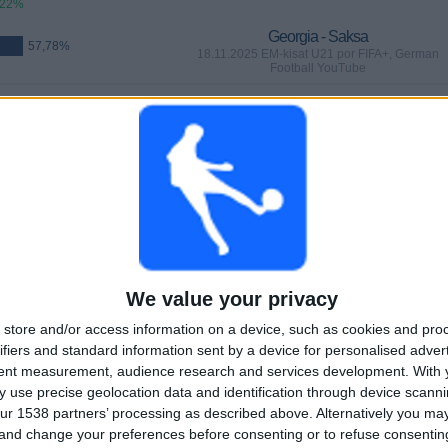
,22%
Georgia - Saksa
57,78%
18.11.2025 EM-kisat U21 por FIFA+, German
Football YouTube
PELIT
PÄIVÄT
YHTEENSÄ
7
261
17
PERÄKKÄISET
ILMAISETTOMIA
TV-KANAVAT
MAKSUPELIT
PELIÄ
We value your privacy
YHTEENSÄ
MAKSIMI
YHTEENSÄ
store and/or access information on a device, such as cookies and pro
8
5
28
ifiers and standard information sent by a device for personalised adver
tent measurement, audience research and services development.
With 
KILPAILUT
VS Espanja
VASTUSTAJAT
 use precise geolocation data and identification through device scanni
ur 1538 partners’ processing as described above. Alternatively you m
RANKING KILPAILUJEN MUKAAN
 and change your preferences before consenting or to refuse consentin