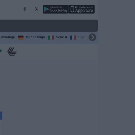
Valioliiga
Bundesliiga
Serie A
Ligue 1
Sarjat