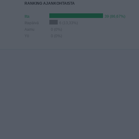
RANKING AJANKOHTAISTA
Ilta
39 (86,67%)
Iltapäivä
6 (13,33%)
Aamu
0 (0%)
Yö
0 (0%)