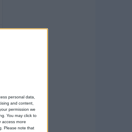
cess personal data,
tising and content,
your permission we
ng. You may click to
ay access more
g.
Please note that