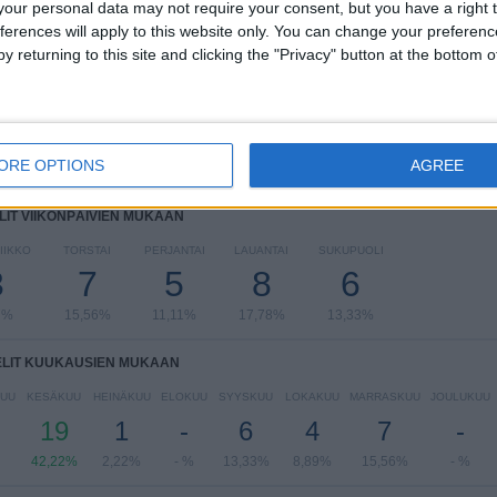
our personal data may not require your consent, but you have a right t
UEFA EURO 2028
11 (24,44%)
ferences will apply to this website only. You can change your preferen
UEFA Nations League
10 (22,22%)
y returning to this site and clicking the "Privacy" button at the bottom
EM-kisat U21
8 (17,78%)
Ystävyysottelut
7 (15,56%)
FIFA MM-kisat 2026
6 (13,33%)
Näytä täydellinen ranking
ORE OPTIONS
AGREE
LIT VIIKONPÄIVIEN MUKAAN
IIKKO
TORSTAI
PERJANTAI
LAUANTAI
SUKUPUOLI
3
7
5
8
6
7%
15,56%
11,11%
17,78%
13,33%
ELIT KUUKAUSIEN MUKAAN
UU
KESÄKUU
HEINÄKUU
ELOKUU
SYYSKUU
LOKAKUU
MARRASKUU
JOULUKUU
19
1
-
6
4
7
-
42,22%
2,22%
- %
13,33%
8,89%
15,56%
- %