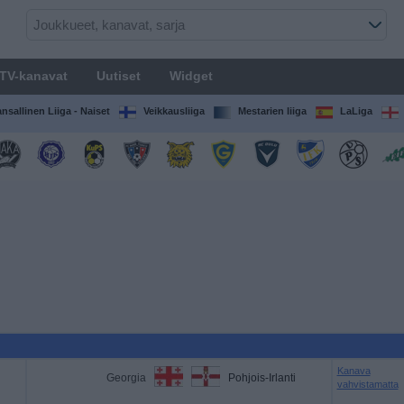
TV-kanavat
Uutiset
Widget
nsallinen Liiga - Naiset
Veikkausliiga
Mestarien liiga
LaLiga
Kanava
Georgia
Pohjois-Irlanti
vahvistamatta