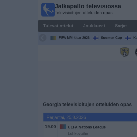
Jalkapallo televisiossa
Jalkapallo
Televisioitujen otteluiden opas
televisiossa
Televisioitujen
Tulevat ottelut
Joukkueet
Sarjat
otteluiden opas
FIFA MM-kisat 2026
Suomen Cup
Ka
Tulevat
ottelut
Joukkueet
Sarjat
TV-
Georgia
televisioitujen otteluiden opas
kanavat
Perjantai, 25.9.2026
Uutiset
19.00
UEFA Nations League
Lohkovaihe