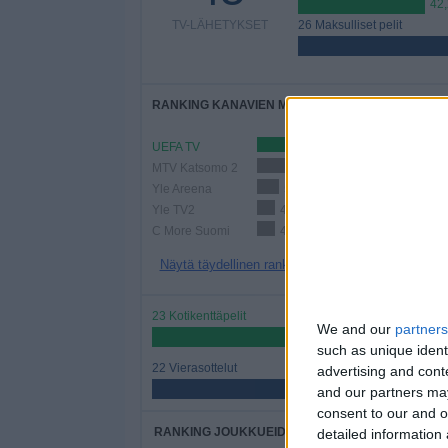
42
TV-LÄHETYKSET
26 Maksulliset pelit
RANKING KANAVIEN MUKAAN
UEFA TV
13 (28,89%)
MTV Katsomo 2
11 (24,44%)
Yle Areena
5 (11,11%)
Yle TV2
4 (8,89%)
C More Suomi
4 (8,89%)
Näytä täydellinen ranking
23 Kotikenttäpelit
We and our
partners
51,11%
such as unique ident
22 Vierasottelut
advertising and con
48,89%
and our partners may
consent to our and o
RANKING JOUKKUEIDEN MUKAAN
detailed information