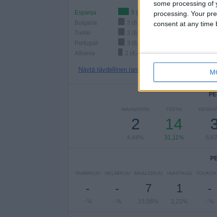
some processing of y
Espanja
5 (11,11%)
processing. Your pre
Bulgaria
3 (6,67%)
consent at any time b
Turkki
3 (6,67%)
Portugali
3 (6,67%)
Albania
2 (4,44%)
Näytä täydellinen ranking
M
PE
MAANANTAI
TIISTAI
KESKIV
2
14
4,44%
31,11%
6,6
P
TAMMIKUU
HELMIKUU
MAALISKUU
HUHTIKUU
TOUKOK
-
-
7
1
-
- %
- %
15,56%
2,22%
- %