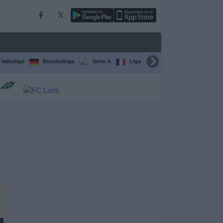
Valioliiga
Bundesliiga
Serie A
Ligue 1
Sarjat