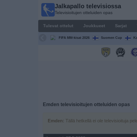
Jalkapallo televisiossa
Jalkapallo
Televisioitujen otteluiden opas
televisiossa
Televisioitujen
Tulevat ottelut
Joukkueet
Sarjat
otteluiden opas
FIFA MM-kisat 2026
Suomen Cup
Ka
Tulevat
ottelut
Joukkueet
Sarjat
TV-
Emden
televisioitujen otteluiden opas
kanavat
Emden:
Tällä hetkellä ei ole televisioituja pel
Uutiset