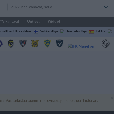
TV-kanavat
Uutiset
Widget
nsallinen Liiga - Naiset
Veikkausliiga
Mestarien liiga
LaLiga
×
ejä. Voit tarkistaa aiemmin televisioitujen otteluiden historian.