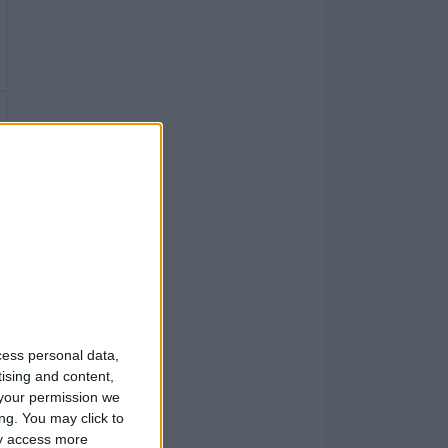
cess personal data,
tising and content,
your permission we
ng. You may click to
ay access more