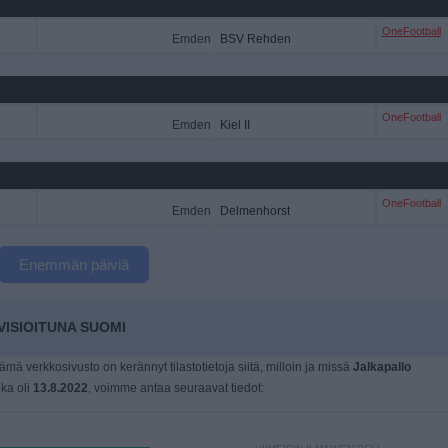
OneFootball
Emden
BSV Rehden
OneFootball
Emden
Kiel II
OneFootball
Emden
Delmenhorst
Enemmän päiviä
ISIOITUNA SUOMI
tämä verkkosivusto on kerännyt tilastotietoja siitä, milloin ja missä
Jalkapallo
oka oli
13.8.2022
, voimme antaa seuraavat tiedot: