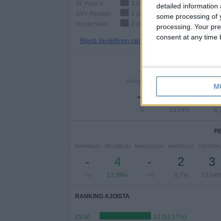
St. Pauli II
2 (8,7%)
detailed information
BSV Rehden
2 (8,7%)
some processing of y
Norderstedt
2 (8,7%)
processing. Your pre
consent at any time b
Näytä täydellinen ranking
PE
MAANANTAI
TIISTAI
KESKI
M
-
3
- %
13,04%
8,
P
TAMMIKUU
HELMIKUU
MAALISKUU
HUHTIKUU
TOUKOK
-
4
-
2
3
- %
17,39%
- %
8,7%
13,04
RANKING AJOISTA
15:00
12 (52,17%)