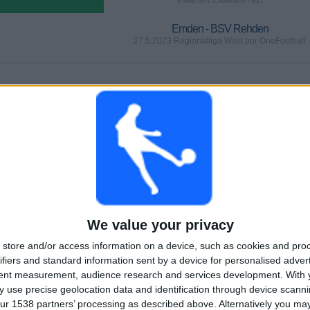
VIIMEISIN ILMAINEN PELI
Emden - BSV Rehden
27.5.2023 Regionalliga West por OneFootball
PELIT
PÄIVÄT
YHTEENSÄ
0
1166
1
PERÄKKÄISET
ILMAISETTOMIA
TV-KANAVAT
MAKSUPELIT
PELIÄ
YHTEENSÄ
MAKSIMI
YHTEENSÄ
1
2
18
We value your privacy
KILPAILUT
VS Jeddeloh
VASTUSTAJAT
store and/or access information on a device, such as cookies and pro
RANKING KILPAILUJEN MUKAAN
ifiers and standard information sent by a device for personalised adver
tent measurement, audience research and services development.
With 
Regionalliga West
23 (100%)
 use precise geolocation data and identification through device scanni
ur 1538 partners’ processing as described above. Alternatively you m
Näytä täydellinen ranking