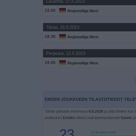
Lauantai, 27.5.2023
Widget
15.00
Regionalliga West
Tiistai, 16.5.2023
19.30
Regionalliga West
Perjantai, 12.5.2023
19.00
Regionalliga West
EMDEN JOUKKUEEN TILASTOTIEDOT TELEV
Tähän päivään mennessä
6.8.2026
ja siitä lähtien kun 
joukkueen
Emden
ottelut ovat televisioituneet
Suomi
, j
23
23 Ilmaiset pelit