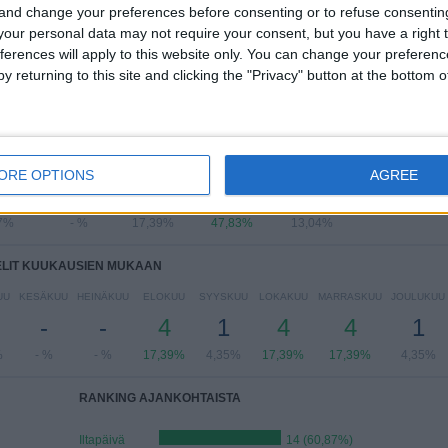
 and change your preferences before consenting or to refuse consentin
our personal data may not require your consent, but you have a right t
ferences will apply to this website only. You can change your preferen
y returning to this site and clicking the "Privacy" button at the bottom
LIT VIIKONPÄIVIEN MUKAAN
VIIKKO
TORSTAI
PERJANTAI
LAUANTAI
SUKUPUOLI
ORE OPTIONS
AGREE
2
-
4
11
3
7%
- %
17,39%
47,83%
13,04%
ELIT KUUKAUSIEN MUKAAN
UU
KESÄKUU
HEINÄKUU
ELOKUU
SYYSKUU
LOKAKUU
MARRASKUU
JOULUKUU
-
-
4
1
4
4
1
%
- %
- %
17,39%
4,35%
17,39%
17,39%
4,35%
RANKING AJANKOHTAISTA
Iltapäivä
14 (60,87%)