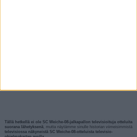
Tällä hetkellä ei ole SC Weiche-08-jalkapallon televisioituja otteluita
suorana lähetyksenä
, mutta näytämme sinulle historian viimeisimmistä
televisiossa näkyneistä SC Weiche-08-otteluista televisio-
ohjelmakartan avulla
.