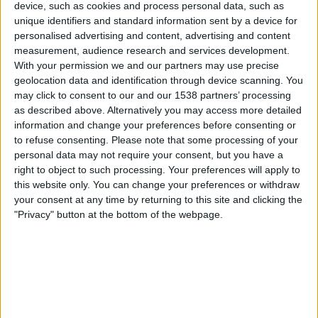
device, such as cookies and process personal data, such as
Norderstedt
unique identifiers and standard information sent by a device for
OneFootball
personalised advertising and content, advertising and content
measurement, audience research and services development.
With your permission we and our partners may use precise
Lauantai, 13.5.2023
geolocation data and identification through device scanning. You
17.00
Regionalliga West
may click to consent to our and our 1538 partners’ processing
as described above. Alternatively you may access more detailed
information and change your preferences before consenting or
Jeddeloh
to refuse consenting.
Please note that some processing of your
personal data may not require your consent, but you have a
SC Weiche-08
right to object to such processing. Your preferences will apply to
OneFootball
this website only. You can change your preferences or withdraw
your consent at any time by returning to this site and clicking the
Lauantai, 6.5.2023
"Privacy" button at the bottom of the webpage.
14.30
Regionalliga West
SC Weiche-08
Havelse