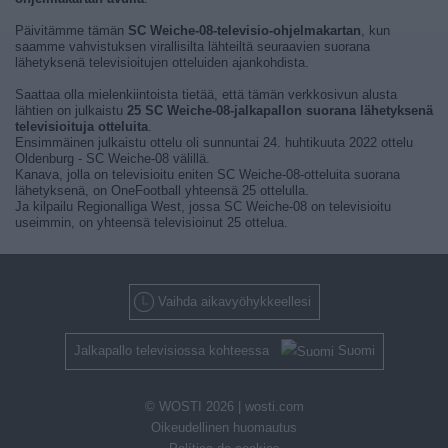
Päivitämme tämän
SC Weiche-08-televisio-ohjelmakartan
, kun
saamme vahvistuksen virallisilta lähteiltä seuraavien suorana
lähetyksenä televisioitujen otteluiden ajankohdista.
Saattaa olla mielenkiintoista tietää, että tämän verkkosivun alusta
lähtien on julkaistu
25 SC Weiche-08-jalkapallon suorana lähetyksenä
televisioituja otteluita
.
Ensimmäinen julkaistu ottelu oli sunnuntai 24. huhtikuuta 2022 ottelu
Oldenburg - SC Weiche-08 välillä.
Kanava, jolla on televisioitu eniten SC Weiche-08-otteluita suorana
lähetyksenä, on OneFootball yhteensä 25 ottelulla.
Ja kilpailu Regionalliga West, jossa SC Weiche-08 on televisioitu
useimmin, on yhteensä televisioinut 25 ottelua.
Vaihda aikavyöhykkeellesi
Jalkapallo televisiossa kohteessa
Suomi
© WOSTI 2026 |
wosti.com
Oikeudellinen huomautus