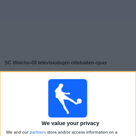
Widget
SC Weiche-08
televisioitujen otteluiden opas
×
SC Weiche-08:
Tällä hetkellä ei ole televisioituja pelejä.
Voit tarkistaa aiemmin televisioitujen otteluiden historian.
Lauantai, 20.5.2023
14.30
Regionalliga West
We value your privacy
We and our
partners
store and/or access information on a
SC Weiche-08