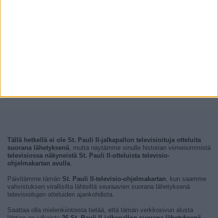
Tällä hetkellä ei ole St. Pauli II-jalkapallon televisioituja otteluita
suorana lähetyksenä
, mutta näytämme sinulle historian viimeisimmistä
televisiossa näkyneistä St. Pauli II-otteluista televisio-
ohjelmakartan avulla
.
Päivitämme tämän
St. Pauli II-televisio-ohjelmakartan
, kun saamme
vahvistuksen virallisilta lähteiltä seuraavien suorana lähetyksenä
televisioitujen otteluiden ajankohdista.
Saattaa olla mielenkiintoista tietää, että tämän verkkosivun alusta
lähtien on julkaistu
26 St. Pauli II-jalkapallon suorana lähetyksenä