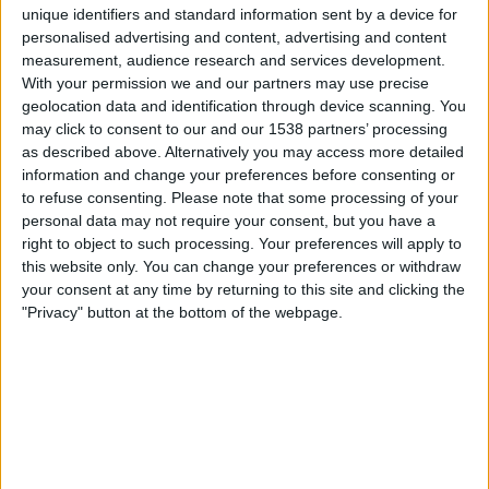
unique identifiers and standard information sent by a device for
OneFootball
personalised advertising and content, advertising and content
measurement, audience research and services development.
Sunnuntai, 7.5.2023
With your permission we and our partners may use precise
15.00
geolocation data and identification through device scanning. You
Regionalliga West
may click to consent to our and our 1538 partners’ processing
St. Pauli II
as described above. Alternatively you may access more detailed
information and change your preferences before consenting or
Bremer
to refuse consenting.
Please note that some processing of your
OneFootball
personal data may not require your consent, but you have a
right to object to such processing. Your preferences will apply to
Lauantai, 29.4.2023
this website only. You can change your preferences or withdraw
your consent at any time by returning to this site and clicking the
15.00
Regionalliga West
"Privacy" button at the bottom of the webpage.
Emden
St. Pauli II
OneFootball
Enemmän päiviä