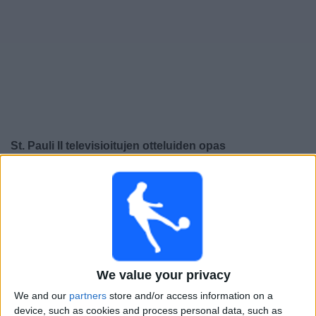
Widget
St. Pauli II
televisioitujen otteluiden opas
×
St. Pauli II:
Tällä hetkellä ei ole televisioituja pelejä. Voit
tarkistaa aiemmin televisioitujen otteluiden historian.
Sunnuntai, 21.5.2023
15.00
Regionalliga West
We value your privacy
St. Pauli II
We and our
partners
store and/or access information on a
Hildesheim
device, such as cookies and process personal data, such as