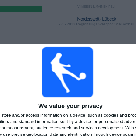
VIIMEISIN ILMAINEN PELI
Norderstedt - Lübeck
27.5.2023 Regionalliga West por OneFootball
PELIT
PÄIVÄT
YHTEENSÄ
1
1168
2
PERÄKKÄISET
ILMAISETTOMIA
TV-KANAVAT
MAKSUPELIT
PELIÄ
YHTEENSÄ
MAKSIMI
YHTEENSÄ
2
3
20
We value your privacy
KILPAILUT
VS BSV
VASTUSTAJAT
store and/or access information on a device, such as cookies and pro
Rehden
ifiers and standard information sent by a device for personalised adver
RANKING KILPAILUJEN MUKAAN
tent measurement, audience research and services development.
With 
 use precise geolocation data and identification through device scanni