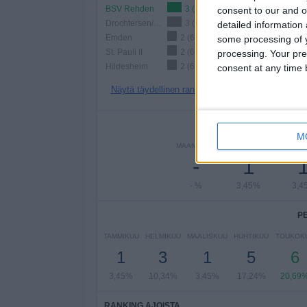
BSV Rehden
3 (10,34%)
consent to our and o
Drochtersen/Assel
3 (10,34%)
detailed information
Emden
2 (6,9%)
some processing of y
St. Pauli II
2 (6,9%)
processing. Your pre
Hildesheim
2 (6,9%)
consent at any time b
Näytä täydellinen ranking
PE
M
MAANANTAI
TIISTAI
KESKIV
-
1
- %
3,45%
3,4
P
TAMMIKUU
HELMIKUU
MAALISKUU
HUHTIKUU
TOUKOK
1
3
1
5
6
3,45%
10,34%
3,45%
17,24%
20,69
RANKING AJOISTA