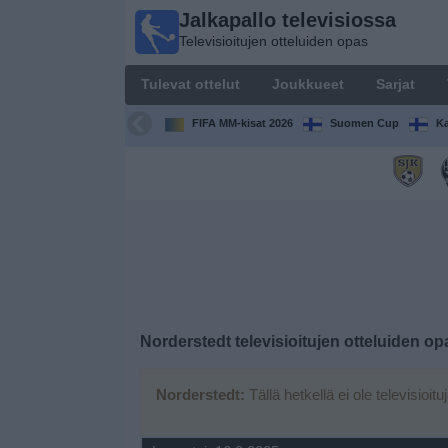
Jalkapallo televisiossa
Jalkapallo
Televisioitujen otteluiden opas
televisiossa
Televisioitujen
Tulevat ottelut
Joukkueet
Sarjat
otteluiden opas
FIFA MM-kisat 2026
Suomen Cup
Ka
Tulevat
ottelut
Joukkueet
Sarjat
TV-
Norderstedt
televisioitujen otteluiden op
kanavat
Norderstedt:
Tällä hetkellä ei ole televisioitu
Uutiset