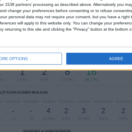
Regionalliga West
28 (96,55%)
ur 1538 partners’ processing as described above. Alternatively you m
Saksan Cup
1 (3,45%)
 and change your preferences before consenting or to refuse consentin
our personal data may not require your consent, but you have a right t
Näytä täydellinen ranking
ferences will apply to this website only. You can change your preferen
y returning to this site and clicking the "Privacy" button at the bottom
LIT VIIKONPÄIVIEN MUKAAN
ORE OPTIONS
AGREE
IIKKO
TORSTAI
PERJANTAI
LAUANTAI
SUKUPUOLI
1
1
2
8
16
5%
3,45%
6,9%
27,59%
55,17%
ELIT KUUKAUSIEN MUKAAN
UU
KESÄKUU
HEINÄKUU
ELOKUU
SYYSKUU
LOKAKUU
MARRASKUU
JOULUKUU
-
-
4
2
3
2
2
%
- %
- %
13,79%
6,9%
10,34%
6,9%
6,9%
RANKING AJANKOHTAISTA