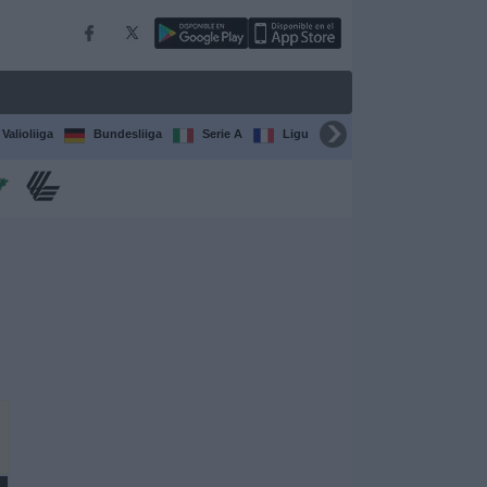
Valioliiga
Bundesliiga
Serie A
Ligue 1
Sarjat