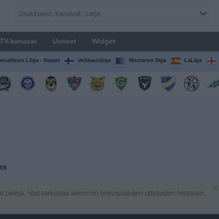
TV-kanavat
Uutiset
Widget
nsallinen Liiga - Naiset
Veikkausliiga
Mestarien liiga
LaLiga
as
×
ja pelejä. Voit tarkistaa aiemmin televisioitujen otteluiden historian.