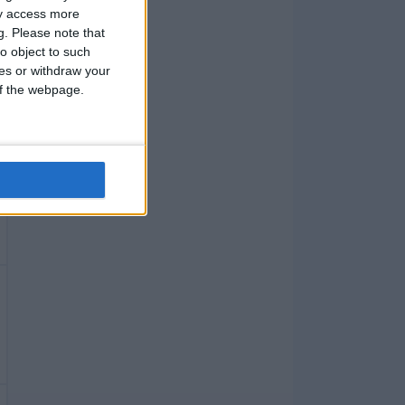
ay access more
g.
Please note that
o object to such
ces or withdraw your
 of the webpage.