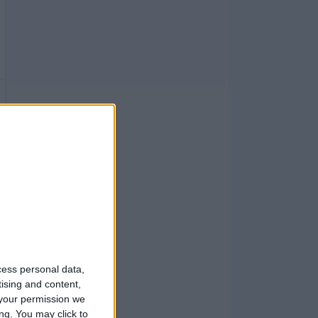
cess personal data,
tising and content,
your permission we
ng. You may click to