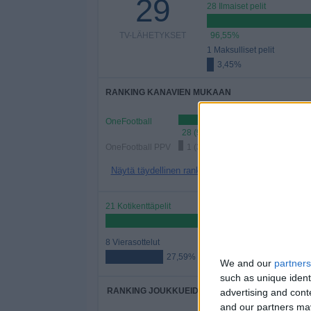
29
28 Ilmaiset pelit
TV-LÄHETYKSET
96,55%
1 Maksulliset pelit
3,45%
RANKING KANAVIEN MUKAAN
OneFootball
28 (96,55%)
OneFootball PPV
1 (3,45%)
Näytä täydellinen ranking
21 Kotikenttäpelit
72,41%
8 Vierasottelut
27,59%
We and our
partners
such as unique ident
RANKING JOUKKUEIDEN MUKAAN
advertising and con
and our partners may