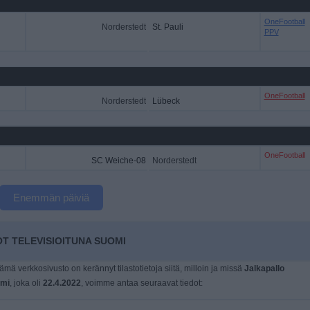
OneFootball
Norderstedt
St. Pauli
PPV
OneFootball
Norderstedt
Lübeck
OneFootball
SC Weiche-08
Norderstedt
Enemmän päiviä
T TELEVISIOITUNA SUOMI
tämä verkkosivusto on kerännyt tilastotietoja siitä, milloin ja missä
Jalkapallo
mi
, joka oli
22.4.2022
, voimme antaa seuraavat tiedot: